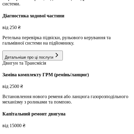
системи.
Діагностика ходової частини
від
250
₴
Ретельна перевірка підвіски, рульового керування та
гальмівної системи на підйомнику.
Детальніше про ці послуги
Двигун та Трансмісія
Заміна комплекту ГРМ (ремінь/ланцюг)
від
2500
₴
Встановлення нового ременя або ланцюга газорозподільного
механізму з роликами та помпою.
Капітальний ремонт двигуна
від
15000
₴