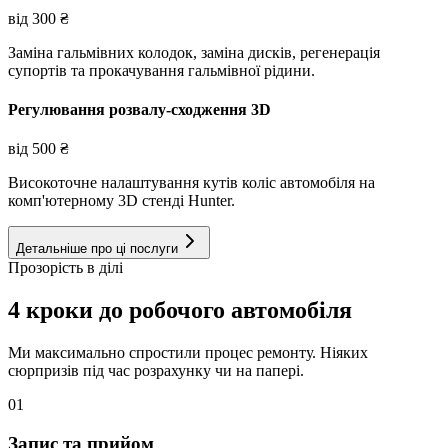
від
300
₴
Заміна гальмівних колодок, заміна дисків, регенерація
супортів та прокачування гальмівної рідини.
Регулювання розвалу-сходження 3D
від
500
₴
Високоточне налаштування кутів коліс автомобіля на
комп'ютерному 3D стенді Hunter.
Детальніше про ці послуги
Прозорість в ділі
4 кроки до робочого автомобіля
Ми максимально спростили процес ремонту. Ніяких
сюрпризів під час розрахунку чи на папері.
01
Запис та прийом