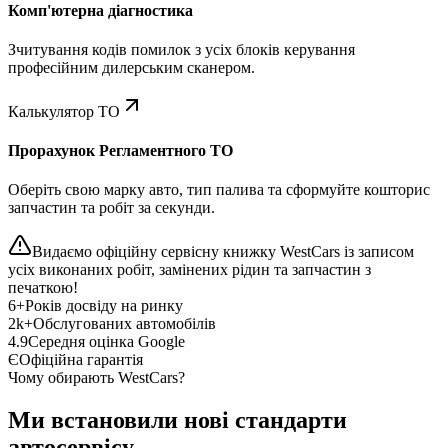
Комп'ютерна діагностика
Зчитування кодів помилок з усіх блоків керування
професійним дилерським сканером.
Калькулятор ТО
Прорахунок Регламентного ТО
Оберіть свою марку авто, тип палива та сформуйте кошторис
запчастин та робіт за секунди.
Видаємо офіційну сервісну книжку WestCars із записом
усіх виконаних робіт, замінених рідин та запчастин з
печаткою!
6+
Років досвіду на ринку
2k+
Обслугованих автомобілів
4.9
Середня оцінка Google
Є
Офіційна гарантія
Чому обирають WestCars?
Ми встановили нові стандарти
автосервісу