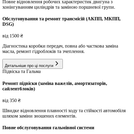
Повне відновлення робочих характеристик двигуна з
хонінгуванням циліндрів та заміною поршневої групи.
Обслуговування та ремонт трансмісій (АКПП, МКПП,
DSG)
від
1500
₴
Діагностика коробки передач, повна або часткова заміна
масла, ремонт гідроблоків та зчеплення.
Детальніше про ці послуги
Підвіска та Гальма
Ремонт підвіски (заміна важелів, амортизаторів,
сайлентблоків)
від
350
₴
Швидке відновлення плавності ходу та стійкості автомобіля
шляхом заміни зношених елементів.
Повне обслуговування гальмівної системи