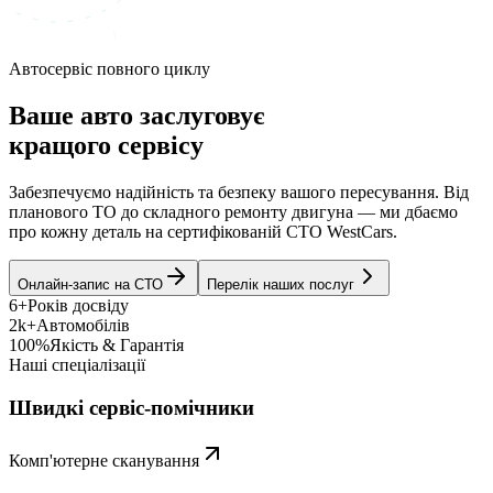
Автосервіс повного циклу
Ваше авто заслуговує
кращого сервісу
Забезпечуємо надійність та безпеку вашого пересування. Від
планового ТО до складного ремонту двигуна — ми дбаємо
про кожну деталь на сертифікованій СТО WestCars.
Онлайн-запис на СТО
Перелік наших послуг
6+
Років досвіду
2k+
Автомобілів
100%
Якість & Гарантія
Наші спеціалізації
Швидкі сервіс-помічники
Комп'ютерне сканування