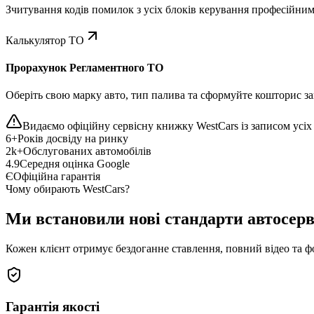
Зчитування кодів помилок з усіх блоків керування професійни
Калькулятор ТО
Прорахунок Регламентного ТО
Оберіть свою марку авто, тип палива та сформуйте кошторис зап
Видаємо офіційну сервісну книжку WestCars із записом усіх 
6+
Років досвіду на ринку
2k+
Обслугованих автомобілів
4.9
Середня оцінка Google
Є
Офіційна гарантія
Чому обирають WestCars?
Ми встановили нові стандарти автосерв
Кожен клієнт отримує бездоганне ставлення, повний відео та ф
Гарантія якості