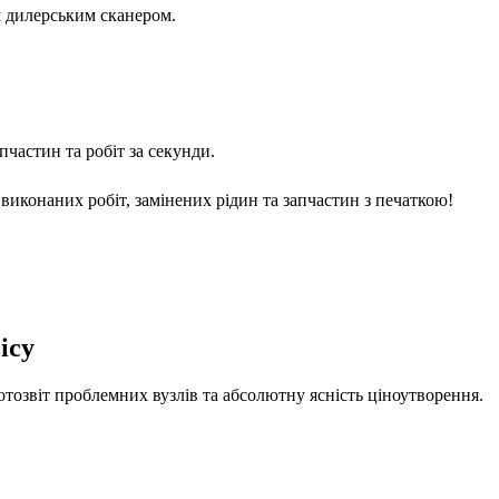
м дилерським сканером.
частин та робіт за секунди.
виконаних робіт, замінених рідин та запчастин з печаткою!
ісу
отозвіт проблемних вузлів та абсолютну ясність ціноутворення.