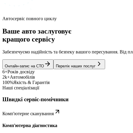
Автосервіс повного циклу
Ваше авто заслуговує
кращого сервісу
Забезпечуємо надійність та безпеку вашого пересування. Від 
Онлайн-запис на СТО
Перелік наших послуг
6+
Років досвіду
2k+
Автомобілів
100%
Якість & Гарантія
Наші спеціалізації
Швидкі сервіс-помічники
Комп'ютерне сканування
Комп'ютерна діагностика