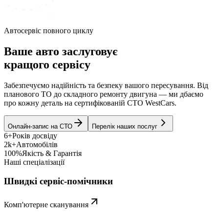
Автосервіс повного циклу
Ваше авто заслуговує
кращого сервісу
Забезпечуємо надійність та безпеку вашого пересування. Від
планового ТО до складного ремонту двигуна — ми дбаємо
про кожну деталь на сертифікованій СТО WestCars.
Онлайн-запис на СТО
Перелік наших послуг
6+
Років досвіду
2k+
Автомобілів
100%
Якість & Гарантія
Наші спеціалізації
Швидкі сервіс-помічники
Комп'ютерне сканування