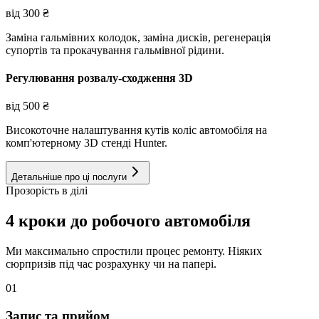
від
300
₴
Заміна гальмівних колодок, заміна дисків, регенерація
супортів та прокачування гальмівної рідини.
Регулювання розвалу-сходження 3D
від
500
₴
Високоточне налаштування кутів коліс автомобіля на
комп'ютерному 3D стенді Hunter.
Детальніше про ці послуги
Прозорість в ділі
4 кроки до робочого автомобіля
Ми максимально спростили процес ремонту. Ніяких
сюрпризів під час розрахунку чи на папері.
01
Запис та прийом