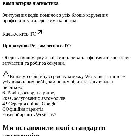
Комп'ютерна діагностика
Зчитування кодів помилок з усіх блоків керування
професійним дилерським сканером.
Калькулятор ТО
Прорахунок Регламентного ТО
Оберіть свою марку авто, тип палива та сформуйте кошторис
запчастин та робіт за секунди.
Видаємо офіційну сервісну книжку WestCars із записом
усіх виконаних робіт, замінених рідин та запчастин з
печаткою!
6+
Років досвіду на ринку
2k+
Обслугованих автомобілів
4.9
Середня оцінка Google
Є
Офіційна гарантія
Чому обирають WestCars?
Ми встановили нові стандарти
автосервісу