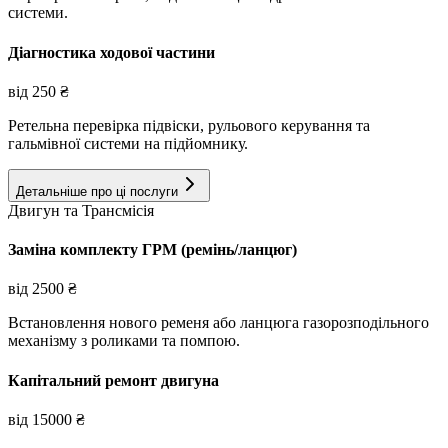
системи.
Діагностика ходової частини
від
250
₴
Ретельна перевірка підвіски, рульового керування та
гальмівної системи на підйомнику.
Детальніше про ці послуги
Двигун та Трансмісія
Заміна комплекту ГРМ (ремінь/ланцюг)
від
2500
₴
Встановлення нового ременя або ланцюга газорозподільного
механізму з роликами та помпою.
Капітальний ремонт двигуна
від
15000
₴