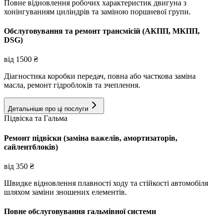
Повне відновлення робочих характеристик двигуна з
хонінгуванням циліндрів та заміною поршневої групи.
Обслуговування та ремонт трансмісій (АКПП, МКПП,
DSG)
від
1500
₴
Діагностика коробки передач, повна або часткова заміна
масла, ремонт гідроблоків та зчеплення.
Детальніше про ці послуги
Підвіска та Гальма
Ремонт підвіски (заміна важелів, амортизаторів,
сайлентблоків)
від
350
₴
Швидке відновлення плавності ходу та стійкості автомобіля
шляхом заміни зношених елементів.
Повне обслуговування гальмівної системи