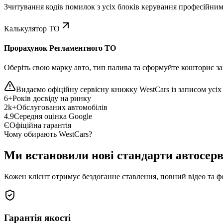
Зчитування кодів помилок з усіх блоків керування професійни
Калькулятор ТО
Прорахунок Регламентного ТО
Оберіть свою марку авто, тип палива та сформуйте кошторис зап
Видаємо офіційну сервісну книжку WestCars із записом усіх 
6+
Років досвіду на ринку
2k+
Обслугованих автомобілів
4.9
Середня оцінка Google
Є
Офіційна гарантія
Чому обирають WestCars?
Ми встановили нові стандарти автосерв
Кожен клієнт отримує бездоганне ставлення, повний відео та ф
Гарантія якості