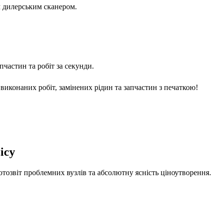
м дилерським сканером.
частин та робіт за секунди.
виконаних робіт, замінених рідин та запчастин з печаткою!
ісу
отозвіт проблемних вузлів та абсолютну ясність ціноутворення.