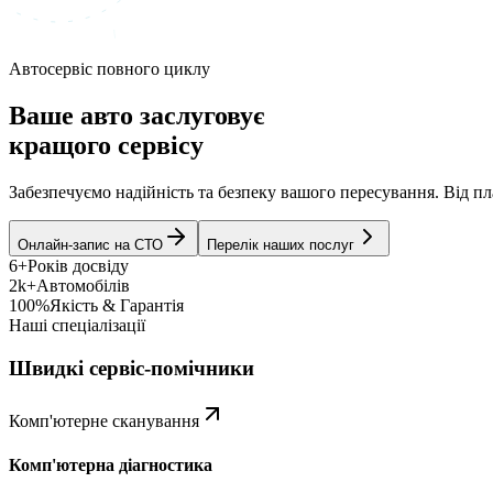
Автосервіс повного циклу
Ваше авто заслуговує
кращого сервісу
Забезпечуємо надійність та безпеку вашого пересування. Від 
Онлайн-запис на СТО
Перелік наших послуг
6+
Років досвіду
2k+
Автомобілів
100%
Якість & Гарантія
Наші спеціалізації
Швидкі сервіс-помічники
Комп'ютерне сканування
Комп'ютерна діагностика