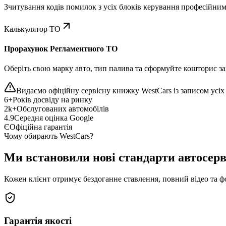
Зчитування кодів помилок з усіх блоків керування професійни
Калькулятор ТО
Прорахунок Регламентного ТО
Оберіть свою марку авто, тип палива та сформуйте кошторис зап
Видаємо офіційну сервісну книжку WestCars із записом усіх 
6+
Років досвіду на ринку
2k+
Обслугованих автомобілів
4.9
Середня оцінка Google
Є
Офіційна гарантія
Чому обирають WestCars?
Ми встановили нові стандарти автосерв
Кожен клієнт отримує бездоганне ставлення, повний відео та ф
Гарантія якості