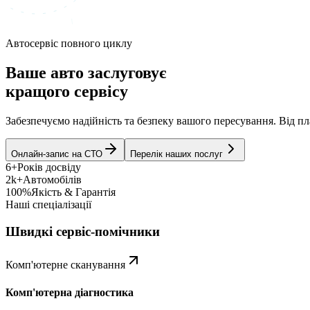
Автосервіс повного циклу
Ваше авто заслуговує
кращого сервісу
Забезпечуємо надійність та безпеку вашого пересування. Від 
Онлайн-запис на СТО
Перелік наших послуг
6+
Років досвіду
2k+
Автомобілів
100%
Якість & Гарантія
Наші спеціалізації
Швидкі сервіс-помічники
Комп'ютерне сканування
Комп'ютерна діагностика