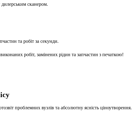
м дилерським сканером.
частин та робіт за секунди.
виконаних робіт, замінених рідин та запчастин з печаткою!
ісу
отозвіт проблемних вузлів та абсолютну ясність ціноутворення.