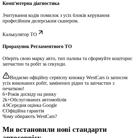
Комп'ютерна діагностика
Зчитування кодів помилок з усіх блоків керування
професійним дилерським сканером.
Калькулятор ТО
Прорахунок Регламентного ТО
Оберіть свою марку авто, тип палива та сформуйте кошторис
запчастин та робіт за секунди.
Видаємо офіційну сервісну книжку WestCars із записом
усіх виконаних робіт, замінених рідин та запчастин з
печаткою!
6+
Років досвіду на ринку
2k+
Обслугованих автомобілів
4.9
Середня оцінка Google
Є
Офіційна гарантія
Чому обирають WestCars?
Ми встановили нові стандарти
автосервісу