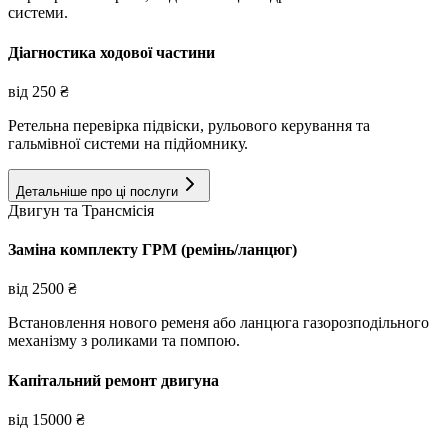
системи.
Діагностика ходової частини
від
250
₴
Ретельна перевірка підвіски, рульового керування та
гальмівної системи на підйомнику.
Детальніше про ці послуги
Двигун та Трансмісія
Заміна комплекту ГРМ (ремінь/ланцюг)
від
2500
₴
Встановлення нового ременя або ланцюга газорозподільного
механізму з роликами та помпою.
Капітальний ремонт двигуна
від
15000
₴