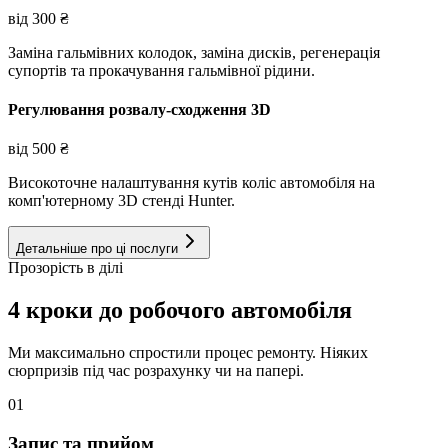
від
300
₴
Заміна гальмівних колодок, заміна дисків, регенерація
супортів та прокачування гальмівної рідини.
Регулювання розвалу-сходження 3D
від
500
₴
Високоточне налаштування кутів коліс автомобіля на
комп'ютерному 3D стенді Hunter.
Детальніше про ці послуги
Прозорість в ділі
4 кроки до робочого автомобіля
Ми максимально спростили процес ремонту. Ніяких
сюрпризів під час розрахунку чи на папері.
01
Запис та прийом