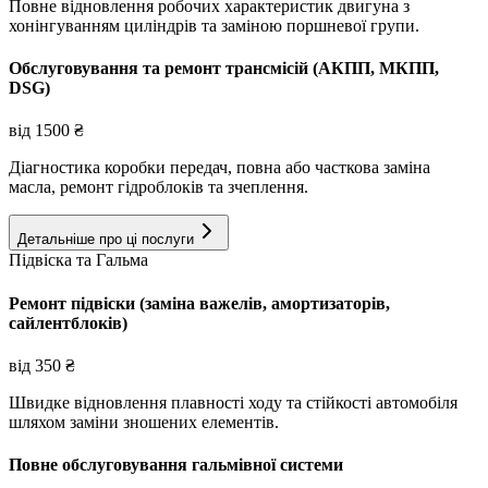
Повне відновлення робочих характеристик двигуна з
хонінгуванням циліндрів та заміною поршневої групи.
Обслуговування та ремонт трансмісій (АКПП, МКПП,
DSG)
від
1500
₴
Діагностика коробки передач, повна або часткова заміна
масла, ремонт гідроблоків та зчеплення.
Детальніше про ці послуги
Підвіска та Гальма
Ремонт підвіски (заміна важелів, амортизаторів,
сайлентблоків)
від
350
₴
Швидке відновлення плавності ходу та стійкості автомобіля
шляхом заміни зношених елементів.
Повне обслуговування гальмівної системи