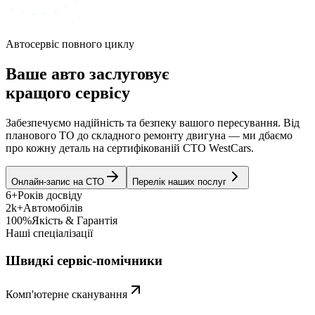
Автосервіс повного циклу
Ваше авто заслуговує
кращого сервісу
Забезпечуємо надійність та безпеку вашого пересування. Від
планового ТО до складного ремонту двигуна — ми дбаємо
про кожну деталь на сертифікованій СТО WestCars.
Онлайн-запис на СТО
Перелік наших послуг
6+
Років досвіду
2k+
Автомобілів
100%
Якість & Гарантія
Наші спеціалізації
Швидкі сервіс-помічники
Комп'ютерне сканування