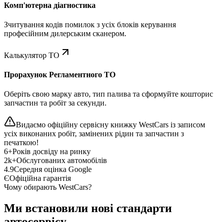
Комп'ютерна діагностика
Зчитування кодів помилок з усіх блоків керування
професійним дилерським сканером.
Калькулятор ТО
Прорахунок Регламентного ТО
Оберіть свою марку авто, тип палива та сформуйте кошторис
запчастин та робіт за секунди.
Видаємо офіційну сервісну книжку WestCars із записом
усіх виконаних робіт, замінених рідин та запчастин з
печаткою!
6+
Років досвіду на ринку
2k+
Обслугованих автомобілів
4.9
Середня оцінка Google
Є
Офіційна гарантія
Чому обирають WestCars?
Ми встановили нові стандарти
автосервісу