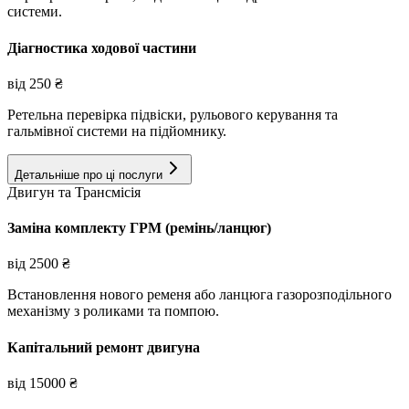
системи.
Діагностика ходової частини
від
250
₴
Ретельна перевірка підвіски, рульового керування та
гальмівної системи на підйомнику.
Детальніше про ці послуги
Двигун та Трансмісія
Заміна комплекту ГРМ (ремінь/ланцюг)
від
2500
₴
Встановлення нового ременя або ланцюга газорозподільного
механізму з роликами та помпою.
Капітальний ремонт двигуна
від
15000
₴