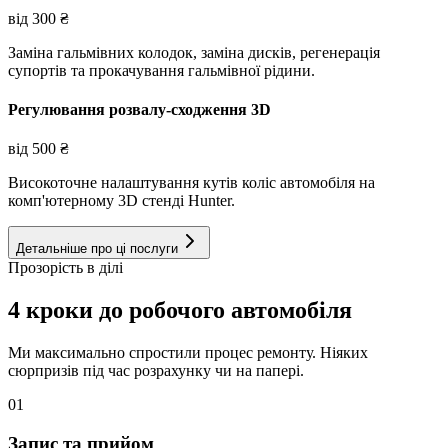
від
300
₴
Заміна гальмівних колодок, заміна дисків, регенерація
супортів та прокачування гальмівної рідини.
Регулювання розвалу-сходження 3D
від
500
₴
Високоточне налаштування кутів коліс автомобіля на
комп'ютерному 3D стенді Hunter.
Детальніше про ці послуги
Прозорість в ділі
4 кроки до робочого автомобіля
Ми максимально спростили процес ремонту. Ніяких
сюрпризів під час розрахунку чи на папері.
01
Запис та прийом