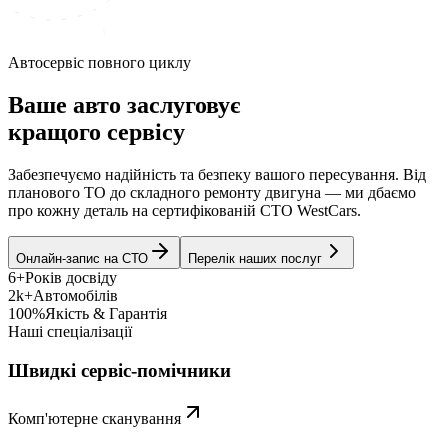
Автосервіс повного циклу
Ваше авто заслуговує
кращого сервісу
Забезпечуємо надійність та безпеку вашого пересування. Від
планового ТО до складного ремонту двигуна — ми дбаємо
про кожну деталь на сертифікованій СТО WestCars.
Онлайн-запис на СТО
Перелік наших послуг
6+
Років досвіду
2k+
Автомобілів
100%
Якість & Гарантія
Наші спеціалізації
Швидкі сервіс-помічники
Комп'ютерне сканування