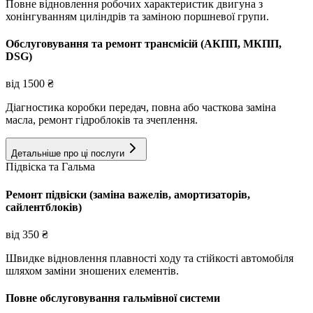
Повне відновлення робочих характеристик двигуна з
хонінгуванням циліндрів та заміною поршневої групи.
Обслуговування та ремонт трансмісій (АКПП, МКПП,
DSG)
від
1500
₴
Діагностика коробки передач, повна або часткова заміна
масла, ремонт гідроблоків та зчеплення.
Детальніше про ці послуги
Підвіска та Гальма
Ремонт підвіски (заміна важелів, амортизаторів,
сайлентблоків)
від
350
₴
Швидке відновлення плавності ходу та стійкості автомобіля
шляхом заміни зношених елементів.
Повне обслуговування гальмівної системи