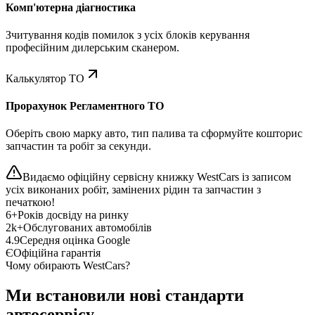
Комп'ютерна діагностика
Зчитування кодів помилок з усіх блоків керування
професійним дилерським сканером.
Калькулятор ТО
Прорахунок Регламентного ТО
Оберіть свою марку авто, тип палива та сформуйте кошторис
запчастин та робіт за секунди.
Видаємо офіційну сервісну книжку WestCars із записом
усіх виконаних робіт, замінених рідин та запчастин з
печаткою!
6+
Років досвіду на ринку
2k+
Обслугованих автомобілів
4.9
Середня оцінка Google
Є
Офіційна гарантія
Чому обирають WestCars?
Ми встановили нові стандарти
автосервісу