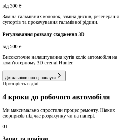
від
300
₴
Заміна гальмівних колодок, заміна дисків, регенерація
супортів та прокачування гальмівної рідини.
Регулювання розвалу-сходження 3D
від
500
₴
Високоточне налаштування кутів коліс автомобіля на
комп'ютерному 3D стенді Hunter.
Детальніше про ці послуги
Прозорість в ділі
4 кроки до робочого автомобіля
Ми максимально спростили процес ремонту. Ніяких
сюрпризів під час розрахунку чи на папері.
01
Запис та прийом