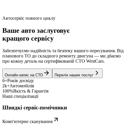
Автосервіс повного циклу
Ваше авто заслуговує
кращого сервісу
Забезпечуємо надійність та безпеку вашого пересування. Від
планового ТО до складного ремонту двигуна — ми дбаємо
про кожну деталь на сертифікованій СТО WestCars.
Онлайн-запис на СТО
Перелік наших послуг
6+
Років досвіду
2k+
Автомобілів
100%
Якість & Гарантія
Наші спеціалізації
Швидкі сервіс-помічники
Комп'ютерне сканування