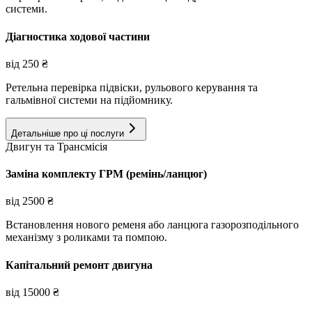
системи.
Діагностика ходової частини
від
250
₴
Ретельна перевірка підвіски, рульового керування та
гальмівної системи на підйомнику.
Детальніше про ці послуги
Двигун та Трансмісія
Заміна комплекту ГРМ (ремінь/ланцюг)
від
2500
₴
Встановлення нового ременя або ланцюга газорозподільного
механізму з роликами та помпою.
Капітальний ремонт двигуна
від
15000
₴