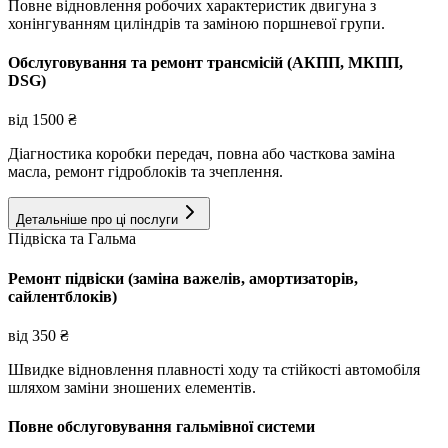
Повне відновлення робочих характеристик двигуна з
хонінгуванням циліндрів та заміною поршневої групи.
Обслуговування та ремонт трансмісій (АКПП, МКПП,
DSG)
від
1500
₴
Діагностика коробки передач, повна або часткова заміна
масла, ремонт гідроблоків та зчеплення.
Детальніше про ці послуги
Підвіска та Гальма
Ремонт підвіски (заміна важелів, амортизаторів,
сайлентблоків)
від
350
₴
Швидке відновлення плавності ходу та стійкості автомобіля
шляхом заміни зношених елементів.
Повне обслуговування гальмівної системи