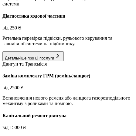
системи.
Діагностика ходової частини
від
250
₴
Ретельна перевірка підвіски, рульового керування та
гальмівної системи на підйомнику.
Детальніше про ці послуги
Двигун та Трансмісія
Заміна комплекту ГРМ (ремінь/ланцюг)
від
2500
₴
Встановлення нового ременя або ланцюга газорозподільного
механізму з роликами та помпою.
Капітальний ремонт двигуна
від
15000
₴