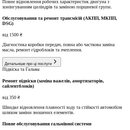
Повне відновлення робочих характеристик двигуна з
хонінгуванням циліндрів та заміною поршневої групи.
Обслуговування та ремонт трансмісій (АКПП, МКПП,
DSG)
від
1500
₴
Діагностика коробки передач, повна або часткова заміна
масла, ремонт гідроблоків та зчеплення.
Детальніше про ці послуги
Підвіска та Гальма
Ремонт підвіски (заміна важелів, амортизаторів,
сайлентблоків)
від
350
₴
Швидке відновлення плавності ходу та стійкості автомобіля
шляхом заміни зношених елементів.
Повне обслуговування гальмівної системи