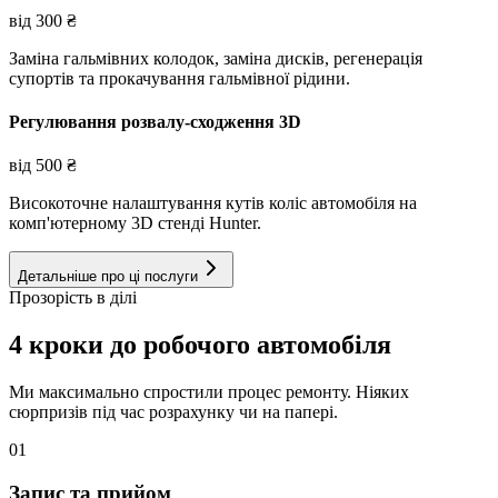
від
300
₴
Заміна гальмівних колодок, заміна дисків, регенерація
супортів та прокачування гальмівної рідини.
Регулювання розвалу-сходження 3D
від
500
₴
Високоточне налаштування кутів коліс автомобіля на
комп'ютерному 3D стенді Hunter.
Детальніше про ці послуги
Прозорість в ділі
4 кроки до робочого автомобіля
Ми максимально спростили процес ремонту. Ніяких
сюрпризів під час розрахунку чи на папері.
01
Запис та прийом