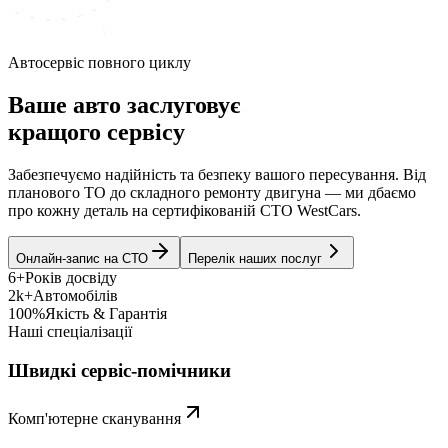
Автосервіс повного циклу
Ваше авто заслуговує
кращого сервісу
Забезпечуємо надійність та безпеку вашого пересування. Від
планового ТО до складного ремонту двигуна — ми дбаємо
про кожну деталь на сертифікованій СТО WestCars.
Онлайн-запис на СТО
Перелік наших послуг
6+
Років досвіду
2k+
Автомобілів
100%
Якість & Гарантія
Наші спеціалізації
Швидкі сервіс-помічники
Комп'ютерне сканування