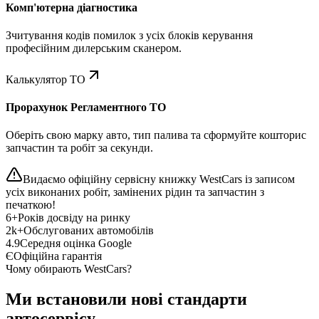
Комп'ютерна діагностика
Зчитування кодів помилок з усіх блоків керування
професійним дилерським сканером.
Калькулятор ТО
Прорахунок Регламентного ТО
Оберіть свою марку авто, тип палива та сформуйте кошторис
запчастин та робіт за секунди.
Видаємо офіційну сервісну книжку WestCars із записом
усіх виконаних робіт, замінених рідин та запчастин з
печаткою!
6+
Років досвіду на ринку
2k+
Обслугованих автомобілів
4.9
Середня оцінка Google
Є
Офіційна гарантія
Чому обирають WestCars?
Ми встановили нові стандарти
автосервісу