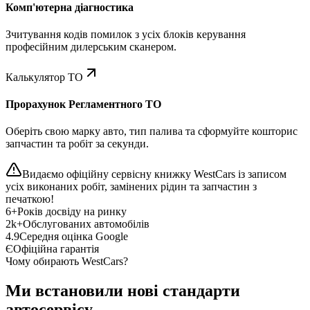
Комп'ютерна діагностика
Зчитування кодів помилок з усіх блоків керування
професійним дилерським сканером.
Калькулятор ТО
Прорахунок Регламентного ТО
Оберіть свою марку авто, тип палива та сформуйте кошторис
запчастин та робіт за секунди.
Видаємо офіційну сервісну книжку WestCars із записом
усіх виконаних робіт, замінених рідин та запчастин з
печаткою!
6+
Років досвіду на ринку
2k+
Обслугованих автомобілів
4.9
Середня оцінка Google
Є
Офіційна гарантія
Чому обирають WestCars?
Ми встановили нові стандарти
автосервісу