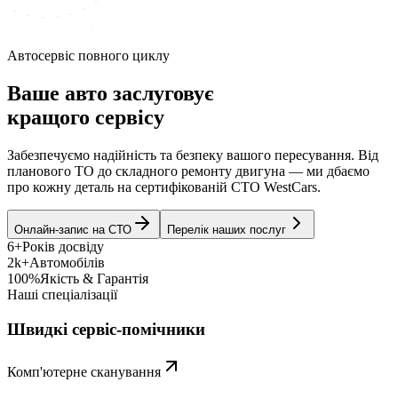
Автосервіс повного циклу
Ваше авто заслуговує
кращого сервісу
Забезпечуємо надійність та безпеку вашого пересування. Від
планового ТО до складного ремонту двигуна — ми дбаємо
про кожну деталь на сертифікованій СТО WestCars.
Онлайн-запис на СТО
Перелік наших послуг
6+
Років досвіду
2k+
Автомобілів
100%
Якість & Гарантія
Наші спеціалізації
Швидкі сервіс-помічники
Комп'ютерне сканування