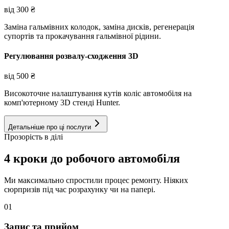
від
300
₴
Заміна гальмівних колодок, заміна дисків, регенерація
супортів та прокачування гальмівної рідини.
Регулювання розвалу-сходження 3D
від
500
₴
Високоточне налаштування кутів коліс автомобіля на
комп'ютерному 3D стенді Hunter.
Детальніше про ці послуги
Прозорість в ділі
4 кроки до робочого автомобіля
Ми максимально спростили процес ремонту. Ніяких
сюрпризів під час розрахунку чи на папері.
01
Запис та прийом