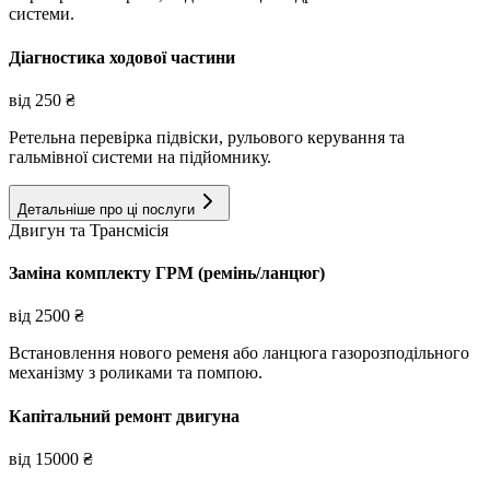
системи.
Діагностика ходової частини
від
250
₴
Ретельна перевірка підвіски, рульового керування та
гальмівної системи на підйомнику.
Детальніше про ці послуги
Двигун та Трансмісія
Заміна комплекту ГРМ (ремінь/ланцюг)
від
2500
₴
Встановлення нового ременя або ланцюга газорозподільного
механізму з роликами та помпою.
Капітальний ремонт двигуна
від
15000
₴