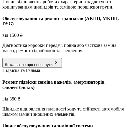
Повне відновлення робочих характеристик двигуна з
хонінгуванням циліндрів та заміною поршневої групи.
Обслуговування та ремонт трансмісій (АКПП, МКПП,
DSG)
від
1500
₴
Діагностика коробки передач, повна або часткова заміна
масла, ремонт гідроблоків та зчеплення.
Детальніше про ці послуги
Підвіска та Гальма
Ремонт підвіски (заміна важелів, амортизаторів,
сайлентблоків)
від
350
₴
Швидке відновлення плавності ходу та стійкості автомобіля
шляхом заміни зношених елементів.
Повне обслуговування гальмівної системи