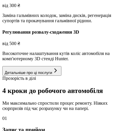
від
300
₴
Заміна гальмівних колодок, заміна дисків, регенерація
супортів та прокачування гальмівної рідини.
Регулювання розвалу-сходження 3D
від
500
₴
Високоточне налаштування кутів коліс автомобіля на
комп'ютерному 3D стенді Hunter.
Детальніше про ці послуги
Прозорість в ділі
4 кроки до робочого автомобіля
Ми максимально спростили процес ремонту. Ніяких
сюрпризів під час розрахунку чи на папері.
01
Запис та прийом