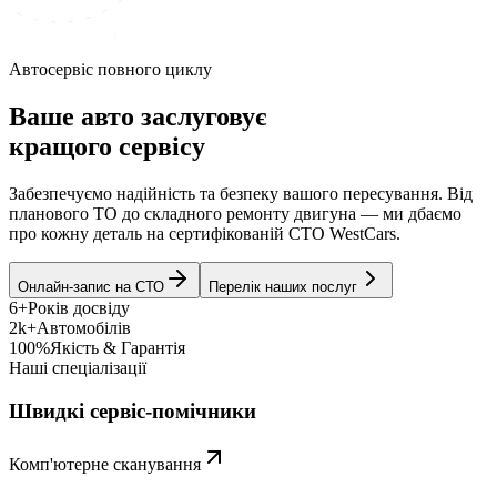
Автосервіс повного циклу
Ваше авто заслуговує
кращого сервісу
Забезпечуємо надійність та безпеку вашого пересування. Від
планового ТО до складного ремонту двигуна — ми дбаємо
про кожну деталь на сертифікованій СТО WestCars.
Онлайн-запис на СТО
Перелік наших послуг
6+
Років досвіду
2k+
Автомобілів
100%
Якість & Гарантія
Наші спеціалізації
Швидкі сервіс-помічники
Комп'ютерне сканування