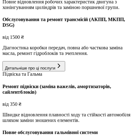
Повне відновлення робочих характеристик двигуна з
хонінгуванням циліндрів та заміною поршневої групи.
Обслуговування та ремонт трансмісій (АКПП, МКПП,
DSG)
від
1500
₴
Діагностика коробки передач, повна або часткова заміна
масла, ремонт гідроблоків та зчеплення.
Детальніше про ці послуги
Підвіска та Гальма
Ремонт підвіски (заміна важелів, амортизаторів,
сайлентблоків)
від
350
₴
Швидке відновлення плавності ходу та стійкості автомобіля
шляхом заміни зношених елементів.
Повне обслуговування гальмівної системи