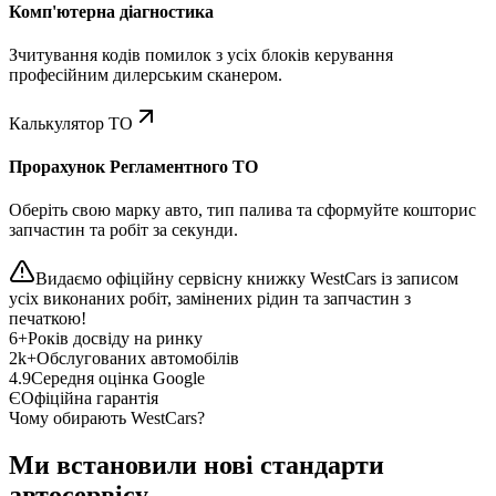
Комп'ютерна діагностика
Зчитування кодів помилок з усіх блоків керування
професійним дилерським сканером.
Калькулятор ТО
Прорахунок Регламентного ТО
Оберіть свою марку авто, тип палива та сформуйте кошторис
запчастин та робіт за секунди.
Видаємо офіційну сервісну книжку WestCars із записом
усіх виконаних робіт, замінених рідин та запчастин з
печаткою!
6+
Років досвіду на ринку
2k+
Обслугованих автомобілів
4.9
Середня оцінка Google
Є
Офіційна гарантія
Чому обирають WestCars?
Ми встановили нові стандарти
автосервісу