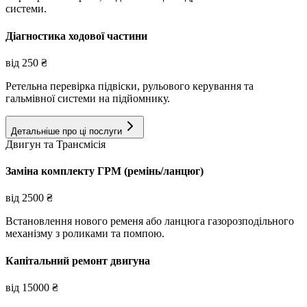
системи.
Діагностика ходової частини
від
250
₴
Ретельна перевірка підвіски, рульового керування та
гальмівної системи на підйомнику.
Детальніше про ці послуги
Двигун та Трансмісія
Заміна комплекту ГРМ (ремінь/ланцюг)
від
2500
₴
Встановлення нового ременя або ланцюга газорозподільного
механізму з роликами та помпою.
Капітальний ремонт двигуна
від
15000
₴