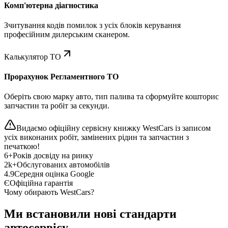
Комп'ютерна діагностика
Зчитування кодів помилок з усіх блоків керування
професійним дилерським сканером.
Калькулятор ТО
Прорахунок Регламентного ТО
Оберіть свою марку авто, тип палива та сформуйте кошторис
запчастин та робіт за секунди.
Видаємо офіційну сервісну книжку WestCars із записом
усіх виконаних робіт, замінених рідин та запчастин з
печаткою!
6+
Років досвіду на ринку
2k+
Обслугованих автомобілів
4.9
Середня оцінка Google
Є
Офіційна гарантія
Чому обирають WestCars?
Ми встановили нові стандарти
автосервісу