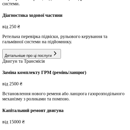
системи.
Діагностика ходової частини
від
250
₴
Ретельна перевірка підвіски, рульового керування та
гальмівної системи на підйомнику.
Детальніше про ці послуги
Двигун та Трансмісія
Заміна комплекту ГРМ (ремінь/ланцюг)
від
2500
₴
Встановлення нового ременя або ланцюга газорозподільного
механізму з роликами та помпою.
Капітальний ремонт двигуна
від
15000
₴