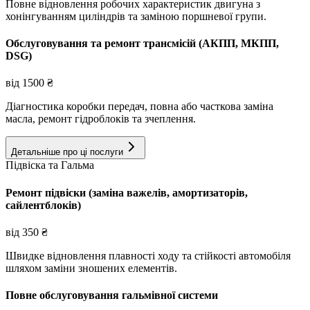
Повне відновлення робочих характеристик двигуна з
хонінгуванням циліндрів та заміною поршневої групи.
Обслуговування та ремонт трансмісій (АКПП, МКПП,
DSG)
від
1500
₴
Діагностика коробки передач, повна або часткова заміна
масла, ремонт гідроблоків та зчеплення.
Детальніше про ці послуги
Підвіска та Гальма
Ремонт підвіски (заміна важелів, амортизаторів,
сайлентблоків)
від
350
₴
Швидке відновлення плавності ходу та стійкості автомобіля
шляхом заміни зношених елементів.
Повне обслуговування гальмівної системи