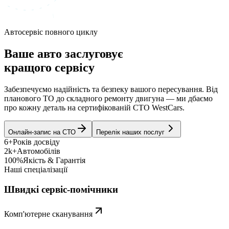
Автосервіс повного циклу
Ваше авто заслуговує
кращого сервісу
Забезпечуємо надійність та безпеку вашого пересування. Від
планового ТО до складного ремонту двигуна — ми дбаємо
про кожну деталь на сертифікованій СТО WestCars.
Онлайн-запис на СТО
Перелік наших послуг
6+
Років досвіду
2k+
Автомобілів
100%
Якість & Гарантія
Наші спеціалізації
Швидкі сервіс-помічники
Комп'ютерне сканування