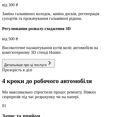
від
300
₴
Заміна гальмівних колодок, заміна дисків, регенерація
супортів та прокачування гальмівної рідини.
Регулювання розвалу-сходження 3D
від
500
₴
Високоточне налаштування кутів коліс автомобіля на
комп'ютерному 3D стенді Hunter.
Детальніше про ці послуги
Прозорість в ділі
4 кроки до робочого автомобіля
Ми максимально спростили процес ремонту. Ніяких
сюрпризів під час розрахунку чи на папері.
01
Запис та прийом