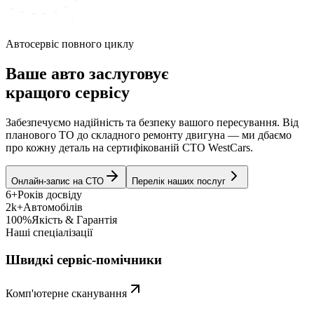
Автосервіс повного циклу
Ваше авто заслуговує
кращого сервісу
Забезпечуємо надійність та безпеку вашого пересування. Від
планового ТО до складного ремонту двигуна — ми дбаємо
про кожну деталь на сертифікованій СТО WestCars.
Онлайн-запис на СТО
Перелік наших послуг
6+
Років досвіду
2k+
Автомобілів
100%
Якість & Гарантія
Наші спеціалізації
Швидкі сервіс-помічники
Комп'ютерне сканування