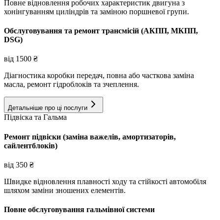
Повне відновлення робочих характеристик двигуна з
хонінгуванням циліндрів та заміною поршневої групи.
Обслуговування та ремонт трансмісій (АКПП, МКПП,
DSG)
від
1500
₴
Діагностика коробки передач, повна або часткова заміна
масла, ремонт гідроблоків та зчеплення.
Детальніше про ці послуги
Підвіска та Гальма
Ремонт підвіски (заміна важелів, амортизаторів,
сайлентблоків)
від
350
₴
Швидке відновлення плавності ходу та стійкості автомобіля
шляхом заміни зношених елементів.
Повне обслуговування гальмівної системи