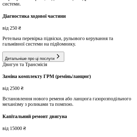
системи.
Діагностика ходової частини
від
250
₴
Ретельна перевірка підвіски, рульового керування та
гальмівної системи на підйомнику.
Детальніше про ці послуги
Двигун та Трансмісія
Заміна комплекту ГРМ (ремінь/ланцюг)
від
2500
₴
Встановлення нового ременя або ланцюга газорозподільного
механізму з роликами та помпою.
Капітальний ремонт двигуна
від
15000
₴