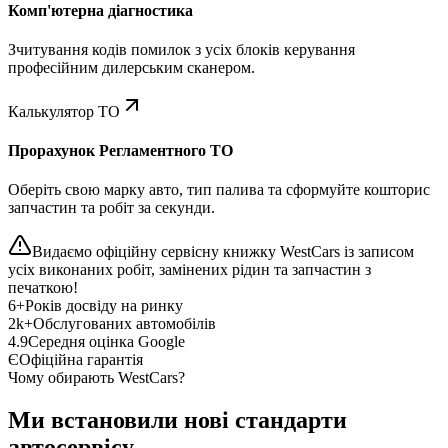
Комп'ютерна діагностика
Зчитування кодів помилок з усіх блоків керування
професійним дилерським сканером.
Калькулятор ТО
Прорахунок Регламентного ТО
Оберіть свою марку авто, тип палива та сформуйте кошторис
запчастин та робіт за секунди.
Видаємо офіційну сервісну книжку WestCars із записом
усіх виконаних робіт, замінених рідин та запчастин з
печаткою!
6+
Років досвіду на ринку
2k+
Обслугованих автомобілів
4.9
Середня оцінка Google
Є
Офіційна гарантія
Чому обирають WestCars?
Ми встановили нові стандарти
автосервісу