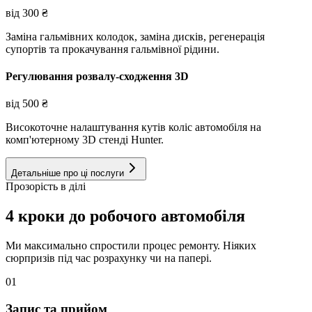
від
300
₴
Заміна гальмівних колодок, заміна дисків, регенерація
супортів та прокачування гальмівної рідини.
Регулювання розвалу-сходження 3D
від
500
₴
Високоточне налаштування кутів коліс автомобіля на
комп'ютерному 3D стенді Hunter.
Детальніше про ці послуги
Прозорість в ділі
4 кроки до робочого автомобіля
Ми максимально спростили процес ремонту. Ніяких
сюрпризів під час розрахунку чи на папері.
01
Запис та прийом