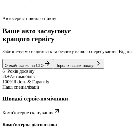
Автосервіс повного циклу
Ваше авто заслуговує
кращого сервісу
Забезпечуємо надійність та безпеку вашого пересування. Від 
Онлайн-запис на СТО
Перелік наших послуг
6+
Років досвіду
2k+
Автомобілів
100%
Якість & Гарантія
Наші спеціалізації
Швидкі сервіс-помічники
Комп'ютерне сканування
Комп'ютерна діагностика