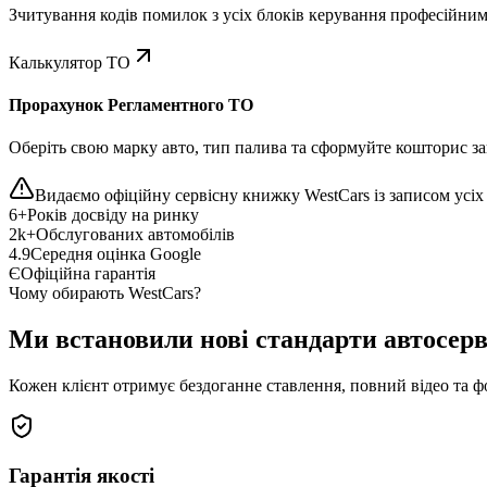
Зчитування кодів помилок з усіх блоків керування професійни
Калькулятор ТО
Прорахунок Регламентного ТО
Оберіть свою марку авто, тип палива та сформуйте кошторис зап
Видаємо офіційну сервісну книжку WestCars із записом усіх 
6+
Років досвіду на ринку
2k+
Обслугованих автомобілів
4.9
Середня оцінка Google
Є
Офіційна гарантія
Чому обирають WestCars?
Ми встановили нові стандарти автосерв
Кожен клієнт отримує бездоганне ставлення, повний відео та ф
Гарантія якості