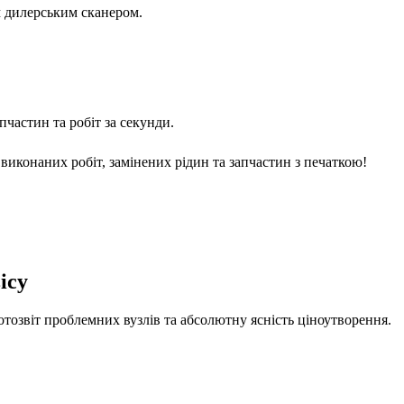
м дилерським сканером.
частин та робіт за секунди.
виконаних робіт, замінених рідин та запчастин з печаткою!
ісу
отозвіт проблемних вузлів та абсолютну ясність ціноутворення.