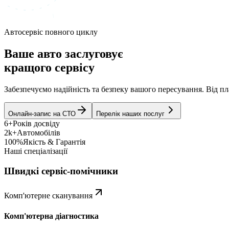
Автосервіс повного циклу
Ваше авто заслуговує
кращого сервісу
Забезпечуємо надійність та безпеку вашого пересування. Від 
Онлайн-запис на СТО
Перелік наших послуг
6+
Років досвіду
2k+
Автомобілів
100%
Якість & Гарантія
Наші спеціалізації
Швидкі сервіс-помічники
Комп'ютерне сканування
Комп'ютерна діагностика