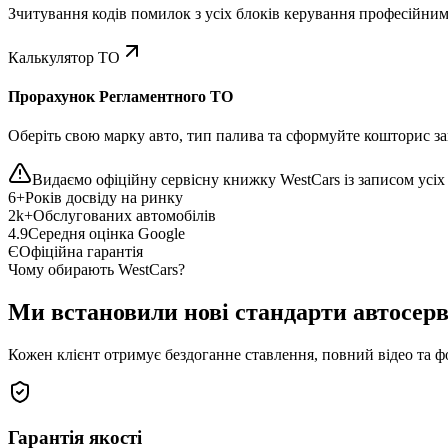
Зчитування кодів помилок з усіх блоків керування професійни
Калькулятор ТО
Прорахунок Регламентного ТО
Оберіть свою марку авто, тип палива та сформуйте кошторис зап
Видаємо офіційну сервісну книжку WestCars із записом усіх 
6+
Років досвіду на ринку
2k+
Обслугованих автомобілів
4.9
Середня оцінка Google
Є
Офіційна гарантія
Чому обирають WestCars?
Ми встановили нові стандарти автосерв
Кожен клієнт отримує бездоганне ставлення, повний відео та ф
Гарантія якості