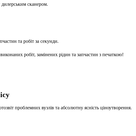
м дилерським сканером.
частин та робіт за секунди.
виконаних робіт, замінених рідин та запчастин з печаткою!
ісу
отозвіт проблемних вузлів та абсолютну ясність ціноутворення.