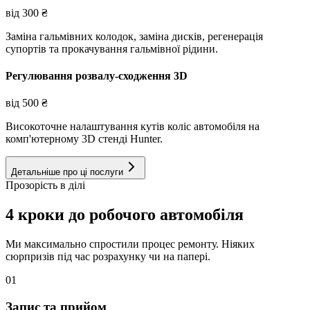
від
300
₴
Заміна гальмівних колодок, заміна дисків, регенерація
супортів та прокачування гальмівної рідини.
Регулювання розвалу-сходження 3D
від
500
₴
Високоточне налаштування кутів коліс автомобіля на
комп'ютерному 3D стенді Hunter.
Детальніше про ці послуги
Прозорість в ділі
4 кроки до робочого автомобіля
Ми максимально спростили процес ремонту. Ніяких
сюрпризів під час розрахунку чи на папері.
01
Запис та прийом