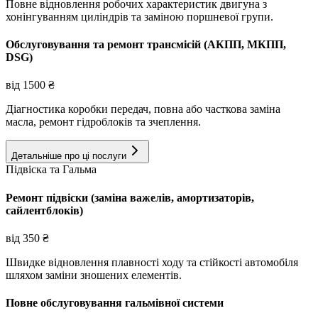
Повне відновлення робочих характеристик двигуна з
хонінгуванням циліндрів та заміною поршневої групи.
Обслуговування та ремонт трансмісій (АКПП, МКПП,
DSG)
від
1500
₴
Діагностика коробки передач, повна або часткова заміна
масла, ремонт гідроблоків та зчеплення.
Детальніше про ці послуги
Підвіска та Гальма
Ремонт підвіски (заміна важелів, амортизаторів,
сайлентблоків)
від
350
₴
Швидке відновлення плавності ходу та стійкості автомобіля
шляхом заміни зношених елементів.
Повне обслуговування гальмівної системи