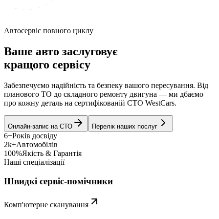
Автосервіс повного циклу
Ваше авто заслуговує
кращого сервісу
Забезпечуємо надійність та безпеку вашого пересування. Від
планового ТО до складного ремонту двигуна — ми дбаємо
про кожну деталь на сертифікованій СТО WestCars.
Онлайн-запис на СТО
Перелік наших послуг
6+
Років досвіду
2k+
Автомобілів
100%
Якість & Гарантія
Наші спеціалізації
Швидкі сервіс-помічники
Комп'ютерне сканування