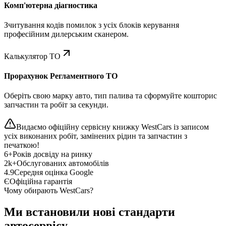
Комп'ютерна діагностика
Зчитування кодів помилок з усіх блоків керування
професійним дилерським сканером.
Калькулятор ТО
Прорахунок Регламентного ТО
Оберіть свою марку авто, тип палива та сформуйте кошторис
запчастин та робіт за секунди.
Видаємо офіційну сервісну книжку WestCars із записом
усіх виконаних робіт, замінених рідин та запчастин з
печаткою!
6+
Років досвіду на ринку
2k+
Обслугованих автомобілів
4.9
Середня оцінка Google
Є
Офіційна гарантія
Чому обирають WestCars?
Ми встановили нові стандарти
автосервісу