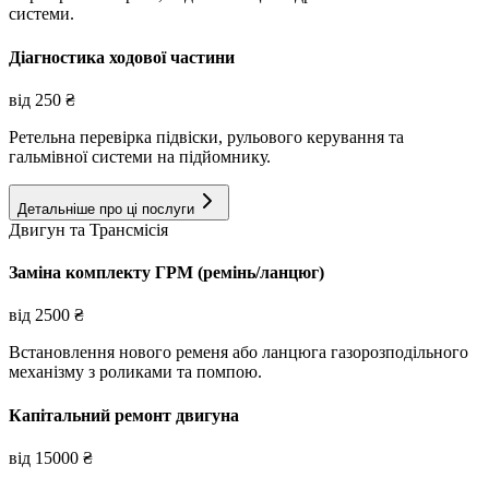
системи.
Діагностика ходової частини
від
250
₴
Ретельна перевірка підвіски, рульового керування та
гальмівної системи на підйомнику.
Детальніше про ці послуги
Двигун та Трансмісія
Заміна комплекту ГРМ (ремінь/ланцюг)
від
2500
₴
Встановлення нового ременя або ланцюга газорозподільного
механізму з роликами та помпою.
Капітальний ремонт двигуна
від
15000
₴