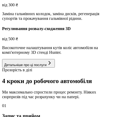
від
300
₴
Заміна гальмівних колодок, заміна дисків, регенерація
супортів та прокачування гальмівної рідини.
Регулювання розвалу-сходження 3D
від
500
₴
Високоточне налаштування кутів коліс автомобіля на
комп'ютерному 3D стенді Hunter.
Детальніше про ці послуги
Прозорість в ділі
4 кроки до робочого автомобіля
Ми максимально спростили процес ремонту. Ніяких
сюрпризів під час розрахунку чи на папері.
01
Запис та прийом