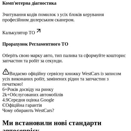
Комп'ютерна діагностика
Зчитування кодів помилок з усіх блоків керування
професійним дилерським сканером.
Калькулятор ТО
Прорахунок Регламентного ТО
Оберіть свою марку авто, тип палива та сформуйте кошторис
запчастин та робіт за секунди.
Видаємо офіційну сервісну книжку WestCars із записом
усіх виконаних робіт, замінених рідин та запчастин з
печаткою!
6+
Років досвіду на ринку
2k+
Обслугованих автомобілів
4.9
Середня оцінка Google
Є
Офіційна гарантія
Чому обирають WestCars?
Ми встановили нові стандарти
автосервісу