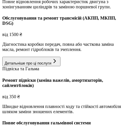
Повне відновлення робочих характеристик двигуна з
хонінгуванням циліндрів та заміною поршневої групи.
Обслуговування та ремонт трансмісій (АКПП, МКПП,
DSG)
від
1500
₴
Діагностика коробки передач, повна або часткова заміна
масла, ремонт гідроблоків та зчеплення.
Детальніше про ці послуги
Підвіска та Гальма
Ремонт підвіски (заміна важелів, амортизаторів,
сайлентблоків)
від
350
₴
Швидке відновлення плавності ходу та стійкості автомобіля
шляхом заміни зношених елементів.
Повне обслуговування гальмівної системи