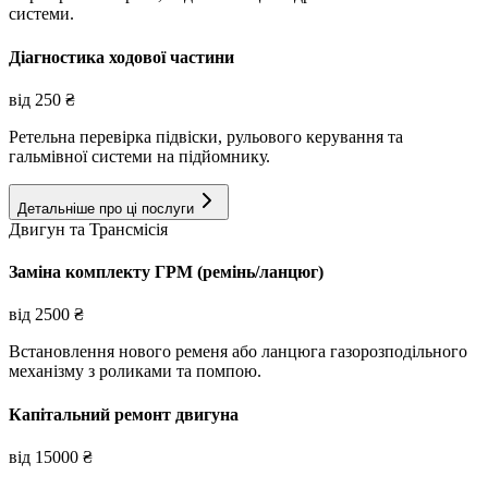
системи.
Діагностика ходової частини
від
250
₴
Ретельна перевірка підвіски, рульового керування та
гальмівної системи на підйомнику.
Детальніше про ці послуги
Двигун та Трансмісія
Заміна комплекту ГРМ (ремінь/ланцюг)
від
2500
₴
Встановлення нового ременя або ланцюга газорозподільного
механізму з роликами та помпою.
Капітальний ремонт двигуна
від
15000
₴