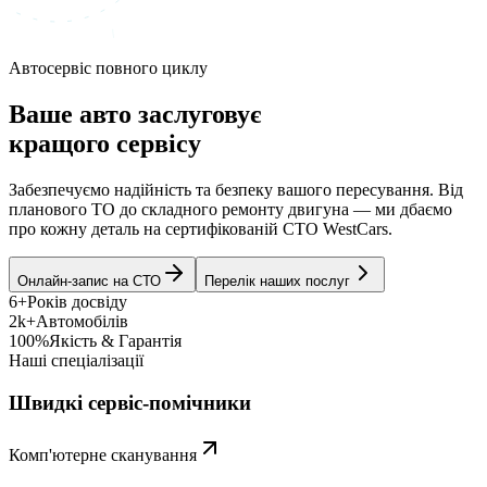
Автосервіс повного циклу
Ваше авто заслуговує
кращого сервісу
Забезпечуємо надійність та безпеку вашого пересування. Від
планового ТО до складного ремонту двигуна — ми дбаємо
про кожну деталь на сертифікованій СТО WestCars.
Онлайн-запис на СТО
Перелік наших послуг
6+
Років досвіду
2k+
Автомобілів
100%
Якість & Гарантія
Наші спеціалізації
Швидкі сервіс-помічники
Комп'ютерне сканування