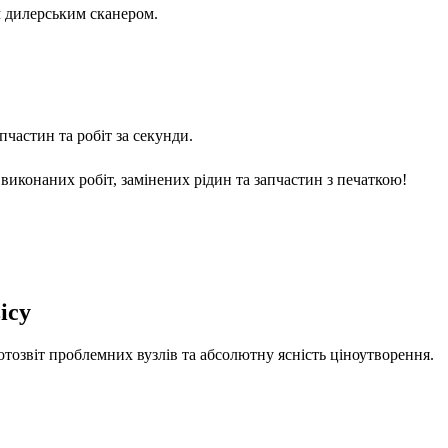
м дилерським сканером.
частин та робіт за секунди.
виконаних робіт, замінених рідин та запчастин з печаткою!
ісу
отозвіт проблемних вузлів та абсолютну ясність ціноутворення.