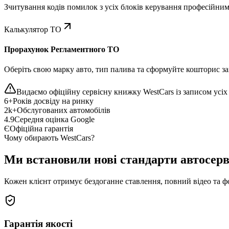
Зчитування кодів помилок з усіх блоків керування професійни
Калькулятор ТО
Прорахунок Регламентного ТО
Оберіть свою марку авто, тип палива та сформуйте кошторис зап
Видаємо офіційну сервісну книжку WestCars із записом усіх 
6+
Років досвіду на ринку
2k+
Обслугованих автомобілів
4.9
Середня оцінка Google
Є
Офіційна гарантія
Чому обирають WestCars?
Ми встановили нові стандарти автосерв
Кожен клієнт отримує бездоганне ставлення, повний відео та ф
Гарантія якості