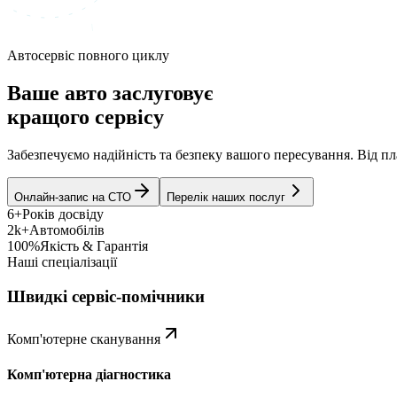
Автосервіс повного циклу
Ваше авто заслуговує
кращого сервісу
Забезпечуємо надійність та безпеку вашого пересування. Від 
Онлайн-запис на СТО
Перелік наших послуг
6+
Років досвіду
2k+
Автомобілів
100%
Якість & Гарантія
Наші спеціалізації
Швидкі сервіс-помічники
Комп'ютерне сканування
Комп'ютерна діагностика