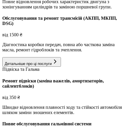
Повне відновлення робочих характеристик двигуна з
хонінгуванням циліндрів та заміною поршневої групи.
Обслуговування та ремонт трансмісій (АКПП, МКПП,
DSG)
від
1500
₴
Діагностика коробки передач, повна або часткова заміна
масла, ремонт гідроблоків та зчеплення.
Детальніше про ці послуги
Підвіска та Гальма
Ремонт підвіски (заміна важелів, амортизаторів,
сайлентблоків)
від
350
₴
Швидке відновлення плавності ходу та стійкості автомобіля
шляхом заміни зношених елементів.
Повне обслуговування гальмівної системи