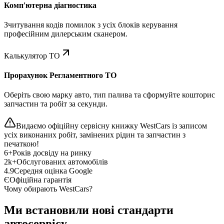
Комп'ютерна діагностика
Зчитування кодів помилок з усіх блоків керування
професійним дилерським сканером.
Калькулятор ТО
Прорахунок Регламентного ТО
Оберіть свою марку авто, тип палива та сформуйте кошторис
запчастин та робіт за секунди.
Видаємо офіційну сервісну книжку WestCars із записом
усіх виконаних робіт, замінених рідин та запчастин з
печаткою!
6+
Років досвіду на ринку
2k+
Обслугованих автомобілів
4.9
Середня оцінка Google
Є
Офіційна гарантія
Чому обирають WestCars?
Ми встановили нові стандарти
автосервісу