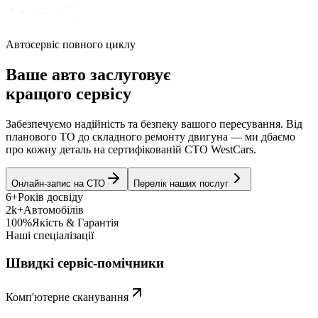
Автосервіс повного циклу
Ваше авто заслуговує
кращого сервісу
Забезпечуємо надійність та безпеку вашого пересування. Від
планового ТО до складного ремонту двигуна — ми дбаємо
про кожну деталь на сертифікованій СТО WestCars.
Онлайн-запис на СТО
Перелік наших послуг
6+
Років досвіду
2k+
Автомобілів
100%
Якість & Гарантія
Наші спеціалізації
Швидкі сервіс-помічники
Комп'ютерне сканування