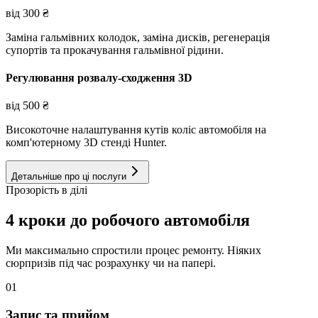
від
300
₴
Заміна гальмівних колодок, заміна дисків, регенерація
супортів та прокачування гальмівної рідини.
Регулювання розвалу-сходження 3D
від
500
₴
Високоточне налаштування кутів коліс автомобіля на
комп'ютерному 3D стенді Hunter.
Детальніше про ці послуги
Прозорість в ділі
4 кроки до робочого автомобіля
Ми максимально спростили процес ремонту. Ніяких
сюрпризів під час розрахунку чи на папері.
01
Запис та прийом