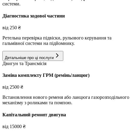
системи.
Діагностика ходової частини
від
250
₴
Ретельна перевірка підвіски, рульового керування та
гальмівної системи на підйомнику.
Детальніше про ці послуги
Двигун та Трансмісія
Заміна комплекту ГРМ (ремінь/ланцюг)
від
2500
₴
Встановлення нового ременя або ланцюга газорозподільного
механізму з роликами та помпою.
Капітальний ремонт двигуна
від
15000
₴