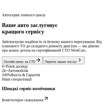
Автосервіс повного циклу
Ваше авто заслуговує
кращого сервісу
Забезпечуємо надійність та безпеку вашого пересування. Від
планового ТО до складного ремонту двигуна — ми дбаємо
про кожну деталь на сертифікованій СТО WestCars.
Онлайн-запис на СТО
Перелік наших послуг
6+
Років досвіду
2k+
Автомобілів
100%
Якість & Гарантія
Наші спеціалізації
Швидкі сервіс-помічники
Комп'ютерне сканування