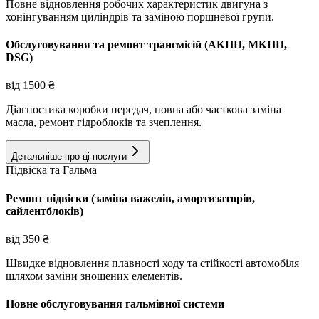
Повне відновлення робочих характеристик двигуна з
хонінгуванням циліндрів та заміною поршневої групи.
Обслуговування та ремонт трансмісій (АКПП, МКПП,
DSG)
від
1500
₴
Діагностика коробки передач, повна або часткова заміна
масла, ремонт гідроблоків та зчеплення.
Детальніше про ці послуги
Підвіска та Гальма
Ремонт підвіски (заміна важелів, амортизаторів,
сайлентблоків)
від
350
₴
Швидке відновлення плавності ходу та стійкості автомобіля
шляхом заміни зношених елементів.
Повне обслуговування гальмівної системи