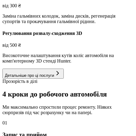
від
300
₴
Заміна гальмівних колодок, заміна дисків, регенерація
супортів та прокачування гальмівної рідини.
Регулювання розвалу-сходження 3D
від
500
₴
Високоточне налаштування кутів коліс автомобіля на
комп'ютерному 3D стенді Hunter.
Детальніше про ці послуги
Прозорість в ділі
4 кроки до робочого автомобіля
Ми максимально спростили процес ремонту. Ніяких
сюрпризів під час розрахунку чи на папері.
01
Запис та прийом