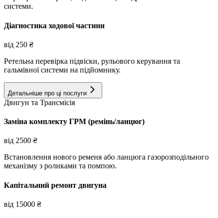
системи.
Діагностика ходової частини
від
250
₴
Ретельна перевірка підвіски, рульового керування та
гальмівної системи на підйомнику.
Детальніше про ці послуги
Двигун та Трансмісія
Заміна комплекту ГРМ (ремінь/ланцюг)
від
2500
₴
Встановлення нового ременя або ланцюга газорозподільного
механізму з роликами та помпою.
Капітальний ремонт двигуна
від
15000
₴