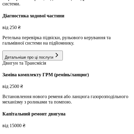
системи.
Діагностика ходової частини
від
250
₴
Ретельна перевірка підвіски, рульового керування та
гальмівної системи на підйомнику.
Детальніше про ці послуги
Двигун та Трансмісія
Заміна комплекту ГРМ (ремінь/ланцюг)
від
2500
₴
Встановлення нового ременя або ланцюга газорозподільного
механізму з роликами та помпою.
Капітальний ремонт двигуна
від
15000
₴