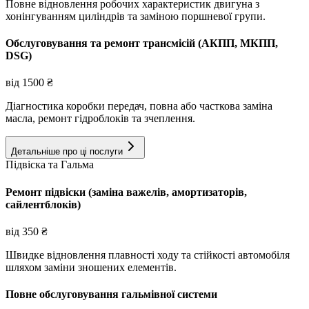
Повне відновлення робочих характеристик двигуна з
хонінгуванням циліндрів та заміною поршневої групи.
Обслуговування та ремонт трансмісій (АКПП, МКПП,
DSG)
від
1500
₴
Діагностика коробки передач, повна або часткова заміна
масла, ремонт гідроблоків та зчеплення.
Детальніше про ці послуги
Підвіска та Гальма
Ремонт підвіски (заміна важелів, амортизаторів,
сайлентблоків)
від
350
₴
Швидке відновлення плавності ходу та стійкості автомобіля
шляхом заміни зношених елементів.
Повне обслуговування гальмівної системи