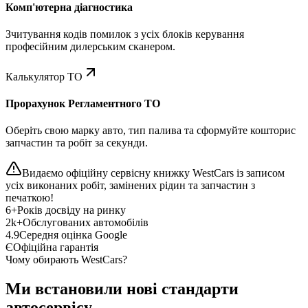
Комп'ютерна діагностика
Зчитування кодів помилок з усіх блоків керування
професійним дилерським сканером.
Калькулятор ТО
Прорахунок Регламентного ТО
Оберіть свою марку авто, тип палива та сформуйте кошторис
запчастин та робіт за секунди.
Видаємо офіційну сервісну книжку WestCars із записом
усіх виконаних робіт, замінених рідин та запчастин з
печаткою!
6+
Років досвіду на ринку
2k+
Обслугованих автомобілів
4.9
Середня оцінка Google
Є
Офіційна гарантія
Чому обирають WestCars?
Ми встановили нові стандарти
автосервісу