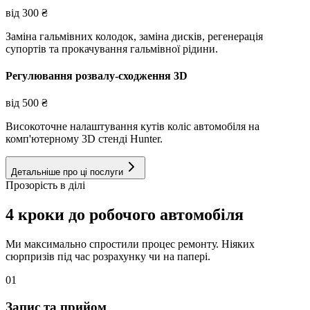
від
300
₴
Заміна гальмівних колодок, заміна дисків, регенерація
супортів та прокачування гальмівної рідини.
Регулювання розвалу-сходження 3D
від
500
₴
Високоточне налаштування кутів коліс автомобіля на
комп'ютерному 3D стенді Hunter.
Детальніше про ці послуги
Прозорість в ділі
4 кроки до робочого автомобіля
Ми максимально спростили процес ремонту. Ніяких
сюрпризів під час розрахунку чи на папері.
01
Запис та прийом