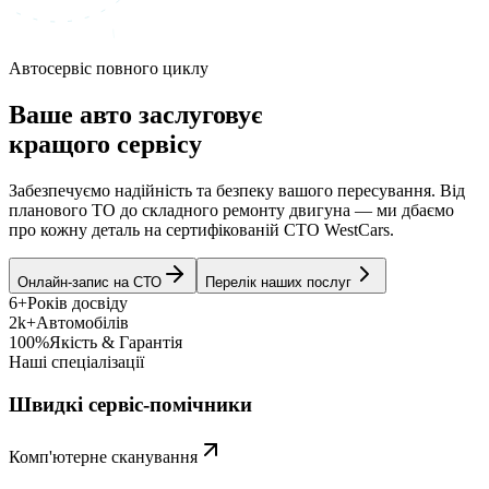
Автосервіс повного циклу
Ваше авто заслуговує
кращого сервісу
Забезпечуємо надійність та безпеку вашого пересування. Від
планового ТО до складного ремонту двигуна — ми дбаємо
про кожну деталь на сертифікованій СТО WestCars.
Онлайн-запис на СТО
Перелік наших послуг
6+
Років досвіду
2k+
Автомобілів
100%
Якість & Гарантія
Наші спеціалізації
Швидкі сервіс-помічники
Комп'ютерне сканування