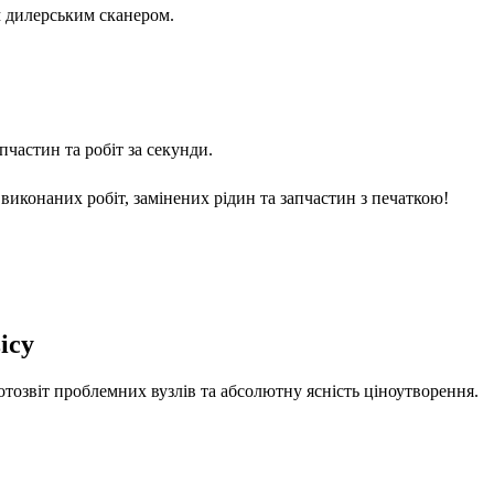
м дилерським сканером.
частин та робіт за секунди.
виконаних робіт, замінених рідин та запчастин з печаткою!
ісу
отозвіт проблемних вузлів та абсолютну ясність ціноутворення.