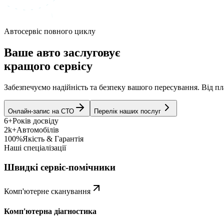
Автосервіс повного циклу
Ваше авто заслуговує
кращого сервісу
Забезпечуємо надійність та безпеку вашого пересування. Від 
Онлайн-запис на СТО
Перелік наших послуг
6+
Років досвіду
2k+
Автомобілів
100%
Якість & Гарантія
Наші спеціалізації
Швидкі сервіс-помічники
Комп'ютерне сканування
Комп'ютерна діагностика