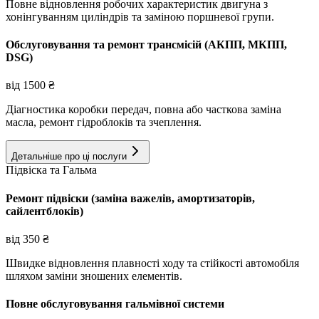
Повне відновлення робочих характеристик двигуна з
хонінгуванням циліндрів та заміною поршневої групи.
Обслуговування та ремонт трансмісій (АКПП, МКПП,
DSG)
від
1500
₴
Діагностика коробки передач, повна або часткова заміна
масла, ремонт гідроблоків та зчеплення.
Детальніше про ці послуги
Підвіска та Гальма
Ремонт підвіски (заміна важелів, амортизаторів,
сайлентблоків)
від
350
₴
Швидке відновлення плавності ходу та стійкості автомобіля
шляхом заміни зношених елементів.
Повне обслуговування гальмівної системи