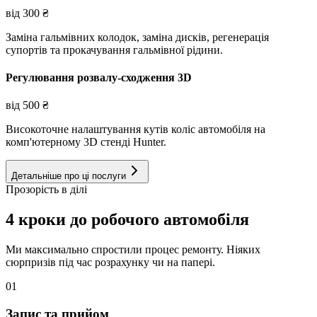
від
300
₴
Заміна гальмівних колодок, заміна дисків, регенерація
супортів та прокачування гальмівної рідини.
Регулювання розвалу-сходження 3D
від
500
₴
Високоточне налаштування кутів коліс автомобіля на
комп'ютерному 3D стенді Hunter.
Детальніше про ці послуги
Прозорість в ділі
4 кроки до робочого автомобіля
Ми максимально спростили процес ремонту. Ніяких
сюрпризів під час розрахунку чи на папері.
01
Запис та прийом