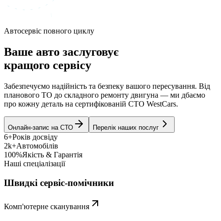
Автосервіс повного циклу
Ваше авто заслуговує
кращого сервісу
Забезпечуємо надійність та безпеку вашого пересування. Від
планового ТО до складного ремонту двигуна — ми дбаємо
про кожну деталь на сертифікованій СТО WestCars.
Онлайн-запис на СТО
Перелік наших послуг
6+
Років досвіду
2k+
Автомобілів
100%
Якість & Гарантія
Наші спеціалізації
Швидкі сервіс-помічники
Комп'ютерне сканування