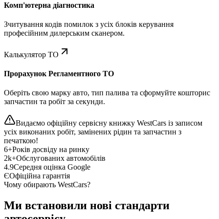
Комп'ютерна діагностика
Зчитування кодів помилок з усіх блоків керування
професійним дилерським сканером.
Калькулятор ТО
Прорахунок Регламентного ТО
Оберіть свою марку авто, тип палива та сформуйте кошторис
запчастин та робіт за секунди.
Видаємо офіційну сервісну книжку WestCars із записом
усіх виконаних робіт, замінених рідин та запчастин з
печаткою!
6+
Років досвіду на ринку
2k+
Обслугованих автомобілів
4.9
Середня оцінка Google
Є
Офіційна гарантія
Чому обирають WestCars?
Ми встановили нові стандарти
автосервісу