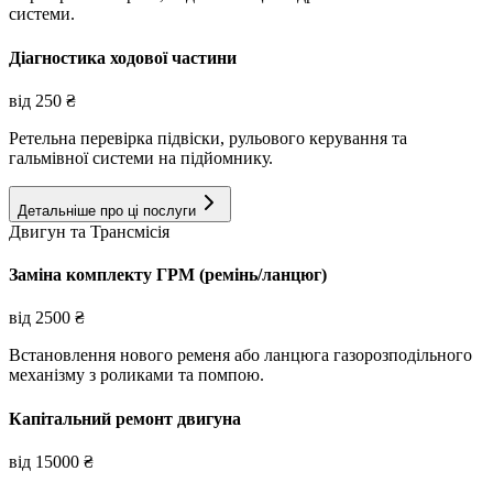
системи.
Діагностика ходової частини
від
250
₴
Ретельна перевірка підвіски, рульового керування та
гальмівної системи на підйомнику.
Детальніше про ці послуги
Двигун та Трансмісія
Заміна комплекту ГРМ (ремінь/ланцюг)
від
2500
₴
Встановлення нового ременя або ланцюга газорозподільного
механізму з роликами та помпою.
Капітальний ремонт двигуна
від
15000
₴