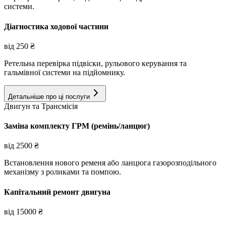
системи.
Діагностика ходової частини
від
250
₴
Ретельна перевірка підвіски, рульового керування та
гальмівної системи на підйомнику.
Детальніше про ці послуги
Двигун та Трансмісія
Заміна комплекту ГРМ (ремінь/ланцюг)
від
2500
₴
Встановлення нового ременя або ланцюга газорозподільного
механізму з роликами та помпою.
Капітальний ремонт двигуна
від
15000
₴