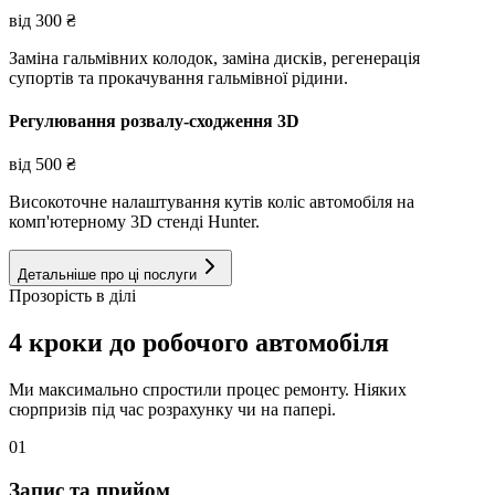
від
300
₴
Заміна гальмівних колодок, заміна дисків, регенерація
супортів та прокачування гальмівної рідини.
Регулювання розвалу-сходження 3D
від
500
₴
Високоточне налаштування кутів коліс автомобіля на
комп'ютерному 3D стенді Hunter.
Детальніше про ці послуги
Прозорість в ділі
4 кроки до робочого автомобіля
Ми максимально спростили процес ремонту. Ніяких
сюрпризів під час розрахунку чи на папері.
01
Запис та прийом