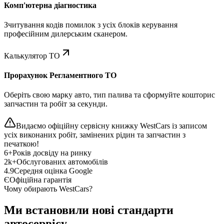
Комп'ютерна діагностика
Зчитування кодів помилок з усіх блоків керування
професійним дилерським сканером.
Калькулятор ТО
Прорахунок Регламентного ТО
Оберіть свою марку авто, тип палива та сформуйте кошторис
запчастин та робіт за секунди.
Видаємо офіційну сервісну книжку WestCars із записом
усіх виконаних робіт, замінених рідин та запчастин з
печаткою!
6+
Років досвіду на ринку
2k+
Обслугованих автомобілів
4.9
Середня оцінка Google
Є
Офіційна гарантія
Чому обирають WestCars?
Ми встановили нові стандарти
автосервісу