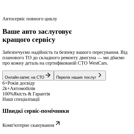
Автосервіс повного циклу
Ваше авто заслуговує
кращого сервісу
Забезпечуємо надійність та безпеку вашого пересування. Від
планового ТО до складного ремонту двигуна — ми дбаємо
про кожну деталь на сертифікованій СТО WestCars.
Онлайн-запис на СТО
Перелік наших послуг
6+
Років досвіду
2k+
Автомобілів
100%
Якість & Гарантія
Наші спеціалізації
Швидкі сервіс-помічники
Комп'ютерне сканування