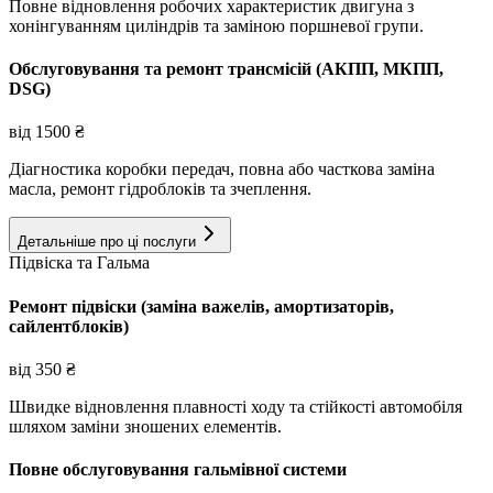
Повне відновлення робочих характеристик двигуна з
хонінгуванням циліндрів та заміною поршневої групи.
Обслуговування та ремонт трансмісій (АКПП, МКПП,
DSG)
від
1500
₴
Діагностика коробки передач, повна або часткова заміна
масла, ремонт гідроблоків та зчеплення.
Детальніше про ці послуги
Підвіска та Гальма
Ремонт підвіски (заміна важелів, амортизаторів,
сайлентблоків)
від
350
₴
Швидке відновлення плавності ходу та стійкості автомобіля
шляхом заміни зношених елементів.
Повне обслуговування гальмівної системи