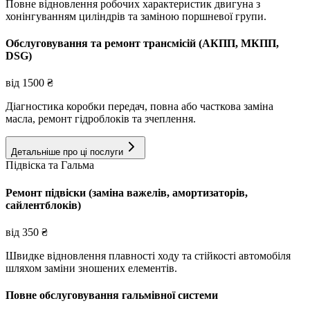
Повне відновлення робочих характеристик двигуна з
хонінгуванням циліндрів та заміною поршневої групи.
Обслуговування та ремонт трансмісій (АКПП, МКПП,
DSG)
від
1500
₴
Діагностика коробки передач, повна або часткова заміна
масла, ремонт гідроблоків та зчеплення.
Детальніше про ці послуги
Підвіска та Гальма
Ремонт підвіски (заміна важелів, амортизаторів,
сайлентблоків)
від
350
₴
Швидке відновлення плавності ходу та стійкості автомобіля
шляхом заміни зношених елементів.
Повне обслуговування гальмівної системи