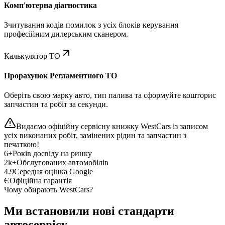
Комп'ютерна діагностика
Зчитування кодів помилок з усіх блоків керування
професійним дилерським сканером.
Калькулятор ТО
Прорахунок Регламентного ТО
Оберіть свою марку авто, тип палива та сформуйте кошторис
запчастин та робіт за секунди.
Видаємо офіційну сервісну книжку WestCars із записом
усіх виконаних робіт, замінених рідин та запчастин з
печаткою!
6+
Років досвіду на ринку
2k+
Обслугованих автомобілів
4.9
Середня оцінка Google
Є
Офіційна гарантія
Чому обирають WestCars?
Ми встановили нові стандарти
автосервісу