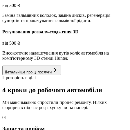
від
300
₴
Заміна гальмівних колодок, заміна дисків, регенерація
супортів та прокачування гальмівної рідини.
Регулювання розвалу-сходження 3D
від
500
₴
Високоточне налаштування кутів коліс автомобіля на
комп'ютерному 3D стенді Hunter.
Детальніше про ці послуги
Прозорість в ділі
4 кроки до робочого автомобіля
Ми максимально спростили процес ремонту. Ніяких
сюрпризів під час розрахунку чи на папері.
01
Запис та прийом