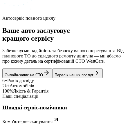
Автосервіс повного циклу
Ваше авто заслуговує
кращого сервісу
Забезпечуємо надійність та безпеку вашого пересування. Від
планового ТО до складного ремонту двигуна — ми дбаємо
про кожну деталь на сертифікованій СТО WestCars.
Онлайн-запис на СТО
Перелік наших послуг
6+
Років досвіду
2k+
Автомобілів
100%
Якість & Гарантія
Наші спеціалізації
Швидкі сервіс-помічники
Комп'ютерне сканування