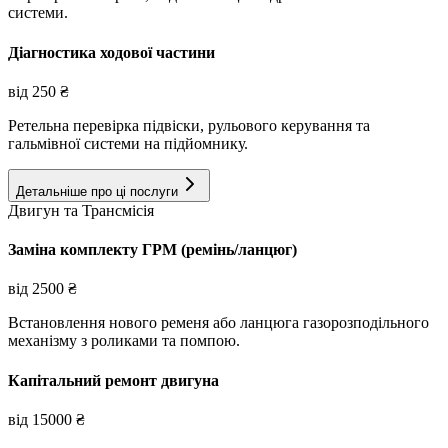
системи.
Діагностика ходової частини
від
250
₴
Ретельна перевірка підвіски, рульового керування та
гальмівної системи на підйомнику.
Детальніше про ці послуги
Двигун та Трансмісія
Заміна комплекту ГРМ (ремінь/ланцюг)
від
2500
₴
Встановлення нового ременя або ланцюга газорозподільного
механізму з роликами та помпою.
Капітальний ремонт двигуна
від
15000
₴