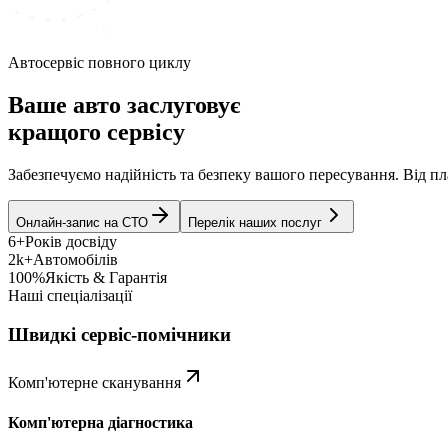
Автосервіс повного циклу
Ваше авто заслуговує
кращого сервісу
Забезпечуємо надійність та безпеку вашого пересування. Від 
Онлайн-запис на СТО
Перелік наших послуг
6+
Років досвіду
2k+
Автомобілів
100%
Якість & Гарантія
Наші спеціалізації
Швидкі сервіс-помічники
Комп'ютерне сканування
Комп'ютерна діагностика