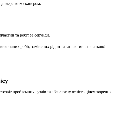
м дилерським сканером.
частин та робіт за секунди.
виконаних робіт, замінених рідин та запчастин з печаткою!
ісу
отозвіт проблемних вузлів та абсолютну ясність ціноутворення.