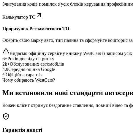
Зчитування кодів помилок з усіх блоків керування професійни
Калькулятор ТО
Прорахунок Регламентного ТО
Оберіть свою марку авто, тип палива та сформуйте кошторис зап
Видаємо офіційну сервісну книжку WestCars із записом усіх 
6+
Років досвіду на ринку
2k+
Обслугованих автомобілів
4.9
Середня оцінка Google
Є
Офіційна гарантія
Чому обирають WestCars?
Ми встановили нові стандарти автосерв
Кожен клієнт отримує бездоганне ставлення, повний відео та ф
Гарантія якості