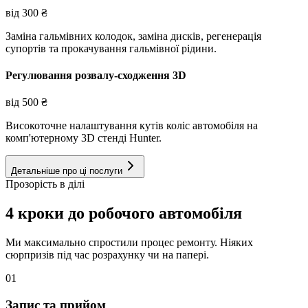
від
300
₴
Заміна гальмівних колодок, заміна дисків, регенерація
супортів та прокачування гальмівної рідини.
Регулювання розвалу-сходження 3D
від
500
₴
Високоточне налаштування кутів коліс автомобіля на
комп'ютерному 3D стенді Hunter.
Детальніше про ці послуги
Прозорість в ділі
4 кроки до робочого автомобіля
Ми максимально спростили процес ремонту. Ніяких
сюрпризів під час розрахунку чи на папері.
01
Запис та прийом