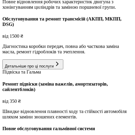
Повне відновлення робочих характеристик двигуна з
хонінгуванням циліндрів та заміною поршневої групи.
Обслуговування та ремонт трансмісій (АКПП, МКПП,
DSG)
від
1500
₴
Діагностика коробки передач, повна або часткова заміна
масла, ремонт гідроблоків та зчеплення.
Детальніше про ці послуги
Підвіска та Гальма
Ремонт підвіски (заміна важелів, амортизаторів,
сайлентблоків)
від
350
₴
Швидке відновлення плавності ходу та стійкості автомобіля
шляхом заміни зношених елементів.
Повне обслуговування гальмівної системи