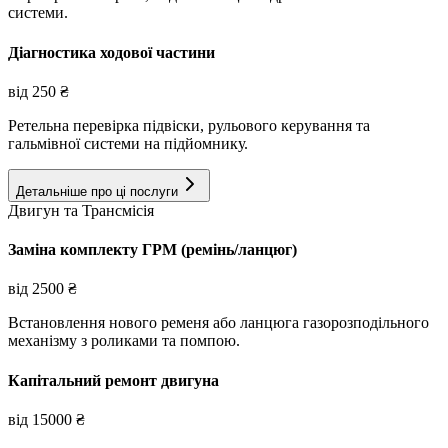
системи.
Діагностика ходової частини
від
250
₴
Ретельна перевірка підвіски, рульового керування та
гальмівної системи на підйомнику.
Детальніше про ці послуги
Двигун та Трансмісія
Заміна комплекту ГРМ (ремінь/ланцюг)
від
2500
₴
Встановлення нового ременя або ланцюга газорозподільного
механізму з роликами та помпою.
Капітальний ремонт двигуна
від
15000
₴