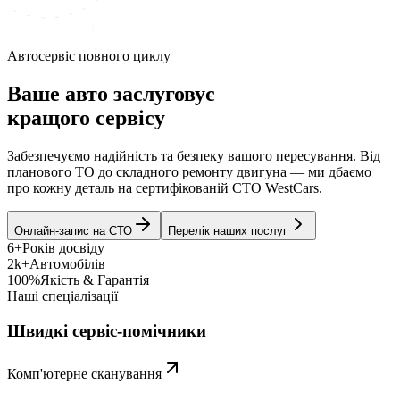
Автосервіс повного циклу
Ваше авто заслуговує
кращого сервісу
Забезпечуємо надійність та безпеку вашого пересування. Від
планового ТО до складного ремонту двигуна — ми дбаємо
про кожну деталь на сертифікованій СТО WestCars.
Онлайн-запис на СТО
Перелік наших послуг
6+
Років досвіду
2k+
Автомобілів
100%
Якість & Гарантія
Наші спеціалізації
Швидкі сервіс-помічники
Комп'ютерне сканування