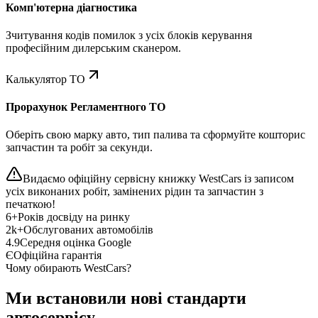
Комп'ютерна діагностика
Зчитування кодів помилок з усіх блоків керування
професійним дилерським сканером.
Калькулятор ТО
Прорахунок Регламентного ТО
Оберіть свою марку авто, тип палива та сформуйте кошторис
запчастин та робіт за секунди.
Видаємо офіційну сервісну книжку WestCars із записом
усіх виконаних робіт, замінених рідин та запчастин з
печаткою!
6+
Років досвіду на ринку
2k+
Обслугованих автомобілів
4.9
Середня оцінка Google
Є
Офіційна гарантія
Чому обирають WestCars?
Ми встановили нові стандарти
автосервісу