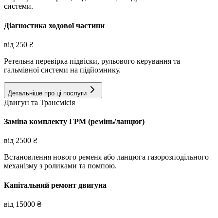
системи.
Діагностика ходової частини
від
250
₴
Ретельна перевірка підвіски, рульового керування та
гальмівної системи на підйомнику.
Детальніше про ці послуги
Двигун та Трансмісія
Заміна комплекту ГРМ (ремінь/ланцюг)
від
2500
₴
Встановлення нового ременя або ланцюга газорозподільного
механізму з роликами та помпою.
Капітальний ремонт двигуна
від
15000
₴