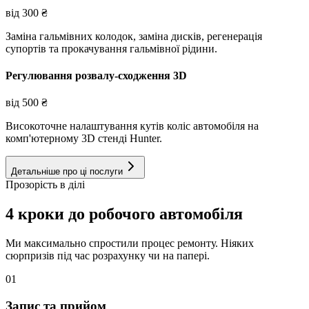
від
300
₴
Заміна гальмівних колодок, заміна дисків, регенерація
супортів та прокачування гальмівної рідини.
Регулювання розвалу-сходження 3D
від
500
₴
Високоточне налаштування кутів коліс автомобіля на
комп'ютерному 3D стенді Hunter.
Детальніше про ці послуги
Прозорість в ділі
4 кроки до робочого автомобіля
Ми максимально спростили процес ремонту. Ніяких
сюрпризів під час розрахунку чи на папері.
01
Запис та прийом