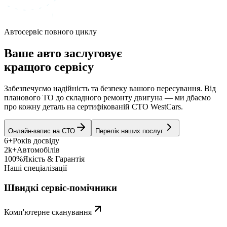
Автосервіс повного циклу
Ваше авто заслуговує
кращого сервісу
Забезпечуємо надійність та безпеку вашого пересування. Від
планового ТО до складного ремонту двигуна — ми дбаємо
про кожну деталь на сертифікованій СТО WestCars.
Онлайн-запис на СТО
Перелік наших послуг
6+
Років досвіду
2k+
Автомобілів
100%
Якість & Гарантія
Наші спеціалізації
Швидкі сервіс-помічники
Комп'ютерне сканування