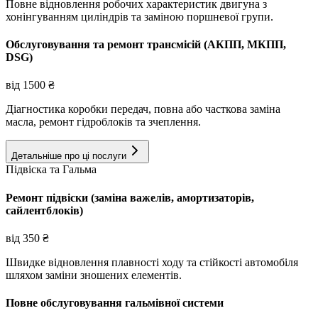
Повне відновлення робочих характеристик двигуна з
хонінгуванням циліндрів та заміною поршневої групи.
Обслуговування та ремонт трансмісій (АКПП, МКПП,
DSG)
від
1500
₴
Діагностика коробки передач, повна або часткова заміна
масла, ремонт гідроблоків та зчеплення.
Детальніше про ці послуги
Підвіска та Гальма
Ремонт підвіски (заміна важелів, амортизаторів,
сайлентблоків)
від
350
₴
Швидке відновлення плавності ходу та стійкості автомобіля
шляхом заміни зношених елементів.
Повне обслуговування гальмівної системи