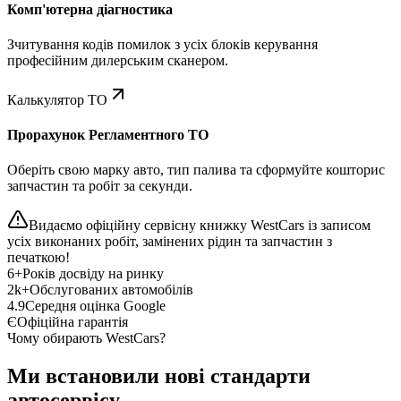
Комп'ютерна діагностика
Зчитування кодів помилок з усіх блоків керування
професійним дилерським сканером.
Калькулятор ТО
Прорахунок Регламентного ТО
Оберіть свою марку авто, тип палива та сформуйте кошторис
запчастин та робіт за секунди.
Видаємо офіційну сервісну книжку WestCars із записом
усіх виконаних робіт, замінених рідин та запчастин з
печаткою!
6+
Років досвіду на ринку
2k+
Обслугованих автомобілів
4.9
Середня оцінка Google
Є
Офіційна гарантія
Чому обирають WestCars?
Ми встановили нові стандарти
автосервісу