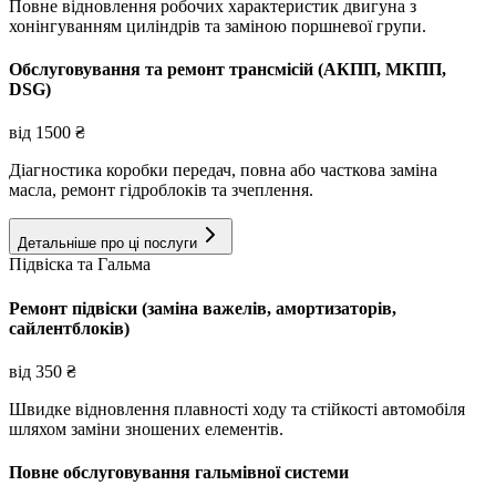
Повне відновлення робочих характеристик двигуна з
хонінгуванням циліндрів та заміною поршневої групи.
Обслуговування та ремонт трансмісій (АКПП, МКПП,
DSG)
від
1500
₴
Діагностика коробки передач, повна або часткова заміна
масла, ремонт гідроблоків та зчеплення.
Детальніше про ці послуги
Підвіска та Гальма
Ремонт підвіски (заміна важелів, амортизаторів,
сайлентблоків)
від
350
₴
Швидке відновлення плавності ходу та стійкості автомобіля
шляхом заміни зношених елементів.
Повне обслуговування гальмівної системи