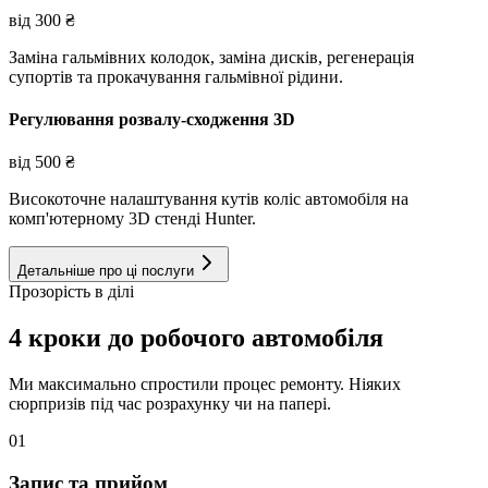
від
300
₴
Заміна гальмівних колодок, заміна дисків, регенерація
супортів та прокачування гальмівної рідини.
Регулювання розвалу-сходження 3D
від
500
₴
Високоточне налаштування кутів коліс автомобіля на
комп'ютерному 3D стенді Hunter.
Детальніше про ці послуги
Прозорість в ділі
4 кроки до робочого автомобіля
Ми максимально спростили процес ремонту. Ніяких
сюрпризів під час розрахунку чи на папері.
01
Запис та прийом