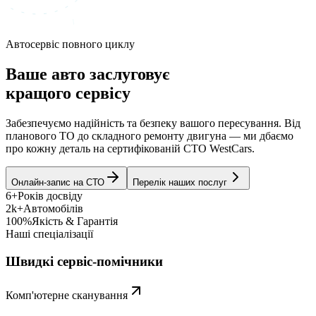
Автосервіс повного циклу
Ваше авто заслуговує
кращого сервісу
Забезпечуємо надійність та безпеку вашого пересування. Від
планового ТО до складного ремонту двигуна — ми дбаємо
про кожну деталь на сертифікованій СТО WestCars.
Онлайн-запис на СТО
Перелік наших послуг
6+
Років досвіду
2k+
Автомобілів
100%
Якість & Гарантія
Наші спеціалізації
Швидкі сервіс-помічники
Комп'ютерне сканування