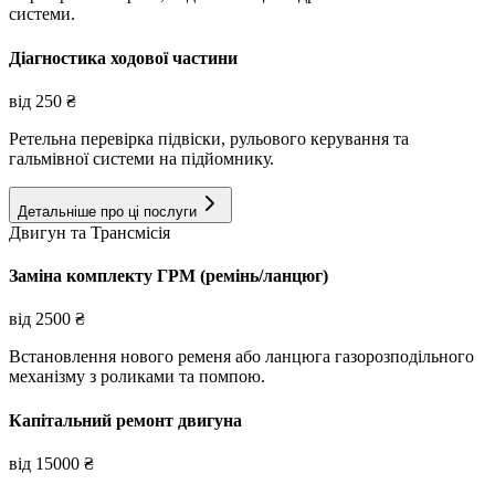
системи.
Діагностика ходової частини
від
250
₴
Ретельна перевірка підвіски, рульового керування та
гальмівної системи на підйомнику.
Детальніше про ці послуги
Двигун та Трансмісія
Заміна комплекту ГРМ (ремінь/ланцюг)
від
2500
₴
Встановлення нового ременя або ланцюга газорозподільного
механізму з роликами та помпою.
Капітальний ремонт двигуна
від
15000
₴