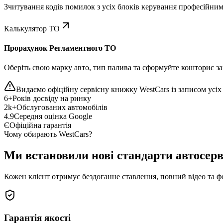
Зчитування кодів помилок з усіх блоків керування професійни
Калькулятор ТО
Прорахунок Регламентного ТО
Оберіть свою марку авто, тип палива та сформуйте кошторис зап
Видаємо офіційну сервісну книжку WestCars із записом усіх 
6+
Років досвіду на ринку
2k+
Обслугованих автомобілів
4.9
Середня оцінка Google
Є
Офіційна гарантія
Чому обирають WestCars?
Ми встановили нові стандарти автосерв
Кожен клієнт отримує бездоганне ставлення, повний відео та ф
Гарантія якості