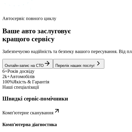
Автосервіс повного циклу
Ваше авто заслуговує
кращого сервісу
Забезпечуємо надійність та безпеку вашого пересування. Від 
Онлайн-запис на СТО
Перелік наших послуг
6+
Років досвіду
2k+
Автомобілів
100%
Якість & Гарантія
Наші спеціалізації
Швидкі сервіс-помічники
Комп'ютерне сканування
Комп'ютерна діагностика