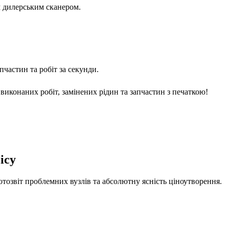
м дилерським сканером.
частин та робіт за секунди.
виконаних робіт, замінених рідин та запчастин з печаткою!
ісу
отозвіт проблемних вузлів та абсолютну ясність ціноутворення.