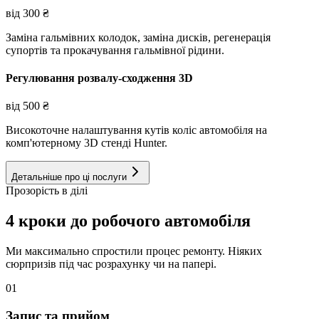
від
300
₴
Заміна гальмівних колодок, заміна дисків, регенерація
супортів та прокачування гальмівної рідини.
Регулювання розвалу-сходження 3D
від
500
₴
Високоточне налаштування кутів коліс автомобіля на
комп'ютерному 3D стенді Hunter.
Детальніше про ці послуги
Прозорість в ділі
4 кроки до робочого автомобіля
Ми максимально спростили процес ремонту. Ніяких
сюрпризів під час розрахунку чи на папері.
01
Запис та прийом