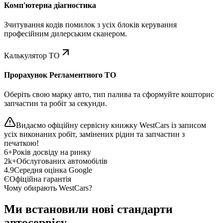
Комп'ютерна діагностика
Зчитування кодів помилок з усіх блоків керування
професійним дилерським сканером.
Калькулятор ТО
Прорахунок Регламентного ТО
Оберіть свою марку авто, тип палива та сформуйте кошторис
запчастин та робіт за секунди.
Видаємо офіційну сервісну книжку WestCars із записом
усіх виконаних робіт, замінених рідин та запчастин з
печаткою!
6+
Років досвіду на ринку
2k+
Обслугованих автомобілів
4.9
Середня оцінка Google
Є
Офіційна гарантія
Чому обирають WestCars?
Ми встановили нові стандарти
автосервісу