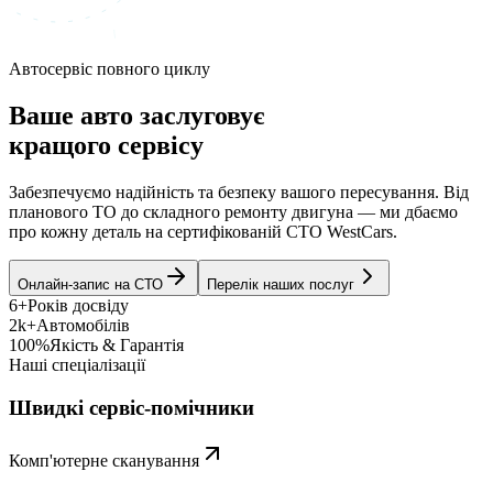
Автосервіс повного циклу
Ваше авто заслуговує
кращого сервісу
Забезпечуємо надійність та безпеку вашого пересування. Від
планового ТО до складного ремонту двигуна — ми дбаємо
про кожну деталь на сертифікованій СТО WestCars.
Онлайн-запис на СТО
Перелік наших послуг
6+
Років досвіду
2k+
Автомобілів
100%
Якість & Гарантія
Наші спеціалізації
Швидкі сервіс-помічники
Комп'ютерне сканування