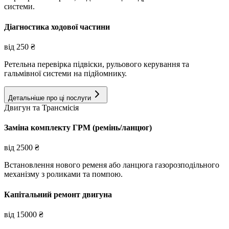
системи.
Діагностика ходової частини
від
250
₴
Ретельна перевірка підвіски, рульового керування та
гальмівної системи на підйомнику.
Детальніше про ці послуги
Двигун та Трансмісія
Заміна комплекту ГРМ (ремінь/ланцюг)
від
2500
₴
Встановлення нового ременя або ланцюга газорозподільного
механізму з роликами та помпою.
Капітальний ремонт двигуна
від
15000
₴