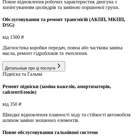
Повне відновлення робочих характеристик двигуна з
хонінгуванням циліндрів та заміною поршневої групи.
Обслуговування та ремонт трансмісій (АКПП, МКПП,
DSG)
від
1500
₴
Діагностика коробки передач, повна або часткова заміна
масла, ремонт гідроблоків та зчеплення.
Детальніше про ці послуги
Підвіска та Гальма
Ремонт підвіски (заміна важелів, амортизаторів,
сайлентблоків)
від
350
₴
Швидке відновлення плавності ходу та стійкості автомобіля
шляхом заміни зношених елементів.
Повне обслуговування гальмівної системи