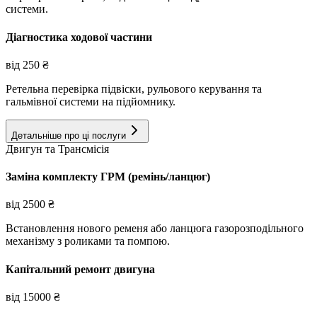
системи.
Діагностика ходової частини
від
250
₴
Ретельна перевірка підвіски, рульового керування та
гальмівної системи на підйомнику.
Детальніше про ці послуги
Двигун та Трансмісія
Заміна комплекту ГРМ (ремінь/ланцюг)
від
2500
₴
Встановлення нового ременя або ланцюга газорозподільного
механізму з роликами та помпою.
Капітальний ремонт двигуна
від
15000
₴