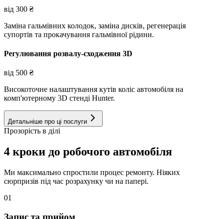
від
300
₴
Заміна гальмівних колодок, заміна дисків, регенерація
супортів та прокачування гальмівної рідини.
Регулювання розвалу-сходження 3D
від
500
₴
Високоточне налаштування кутів коліс автомобіля на
комп'ютерному 3D стенді Hunter.
Детальніше про ці послуги
Прозорість в ділі
4 кроки до робочого автомобіля
Ми максимально спростили процес ремонту. Ніяких
сюрпризів під час розрахунку чи на папері.
01
Запис та прийом