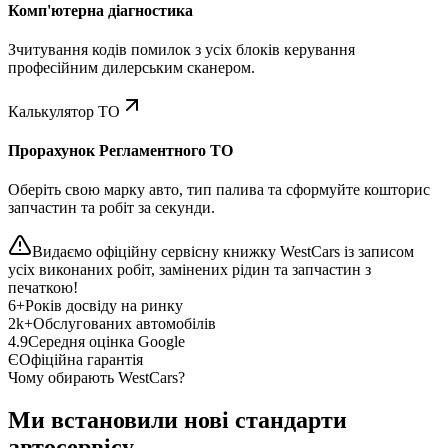
Комп'ютерна діагностика
Зчитування кодів помилок з усіх блоків керування
професійним дилерським сканером.
Калькулятор ТО
Прорахунок Регламентного ТО
Оберіть свою марку авто, тип палива та сформуйте кошторис
запчастин та робіт за секунди.
Видаємо офіційну сервісну книжку WestCars із записом
усіх виконаних робіт, замінених рідин та запчастин з
печаткою!
6+
Років досвіду на ринку
2k+
Обслугованих автомобілів
4.9
Середня оцінка Google
Є
Офіційна гарантія
Чому обирають WestCars?
Ми встановили нові стандарти
автосервісу