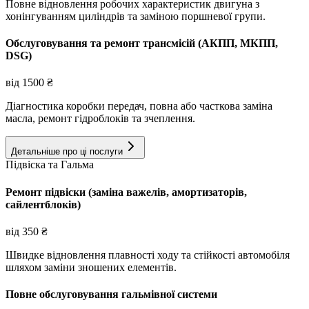
Повне відновлення робочих характеристик двигуна з
хонінгуванням циліндрів та заміною поршневої групи.
Обслуговування та ремонт трансмісій (АКПП, МКПП,
DSG)
від
1500
₴
Діагностика коробки передач, повна або часткова заміна
масла, ремонт гідроблоків та зчеплення.
Детальніше про ці послуги
Підвіска та Гальма
Ремонт підвіски (заміна важелів, амортизаторів,
сайлентблоків)
від
350
₴
Швидке відновлення плавності ходу та стійкості автомобіля
шляхом заміни зношених елементів.
Повне обслуговування гальмівної системи