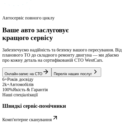
Автосервіс повного циклу
Ваше авто заслуговує
кращого сервісу
Забезпечуємо надійність та безпеку вашого пересування. Від
планового ТО до складного ремонту двигуна — ми дбаємо
про кожну деталь на сертифікованій СТО WestCars.
Онлайн-запис на СТО
Перелік наших послуг
6+
Років досвіду
2k+
Автомобілів
100%
Якість & Гарантія
Наші спеціалізації
Швидкі сервіс-помічники
Комп'ютерне сканування