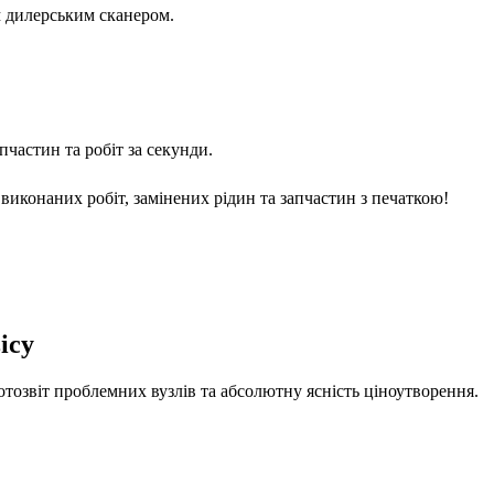
м дилерським сканером.
частин та робіт за секунди.
виконаних робіт, замінених рідин та запчастин з печаткою!
ісу
отозвіт проблемних вузлів та абсолютну ясність ціноутворення.