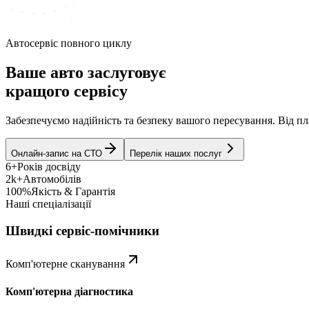
Автосервіс повного циклу
Ваше авто заслуговує
кращого сервісу
Забезпечуємо надійність та безпеку вашого пересування. Від 
Онлайн-запис на СТО
Перелік наших послуг
6+
Років досвіду
2k+
Автомобілів
100%
Якість & Гарантія
Наші спеціалізації
Швидкі сервіс-помічники
Комп'ютерне сканування
Комп'ютерна діагностика