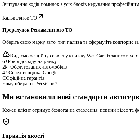
Зчитування кодів помилок з усіх блоків керування професійни
Калькулятор ТО
Прорахунок Регламентного ТО
Оберіть свою марку авто, тип палива та сформуйте кошторис зап
Видаємо офіційну сервісну книжку WestCars із записом усіх 
6+
Років досвіду на ринку
2k+
Обслугованих автомобілів
4.9
Середня оцінка Google
Є
Офіційна гарантія
Чому обирають WestCars?
Ми встановили нові стандарти автосерв
Кожен клієнт отримує бездоганне ставлення, повний відео та ф
Гарантія якості