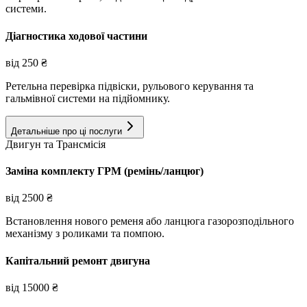
системи.
Діагностика ходової частини
від
250
₴
Ретельна перевірка підвіски, рульового керування та
гальмівної системи на підйомнику.
Детальніше про ці послуги
Двигун та Трансмісія
Заміна комплекту ГРМ (ремінь/ланцюг)
від
2500
₴
Встановлення нового ременя або ланцюга газорозподільного
механізму з роликами та помпою.
Капітальний ремонт двигуна
від
15000
₴