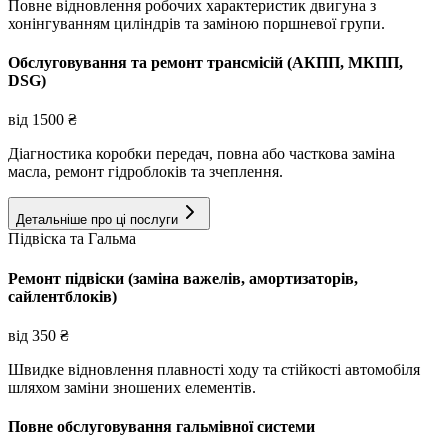
Повне відновлення робочих характеристик двигуна з
хонінгуванням циліндрів та заміною поршневої групи.
Обслуговування та ремонт трансмісій (АКПП, МКПП,
DSG)
від
1500
₴
Діагностика коробки передач, повна або часткова заміна
масла, ремонт гідроблоків та зчеплення.
Детальніше про ці послуги
Підвіска та Гальма
Ремонт підвіски (заміна важелів, амортизаторів,
сайлентблоків)
від
350
₴
Швидке відновлення плавності ходу та стійкості автомобіля
шляхом заміни зношених елементів.
Повне обслуговування гальмівної системи