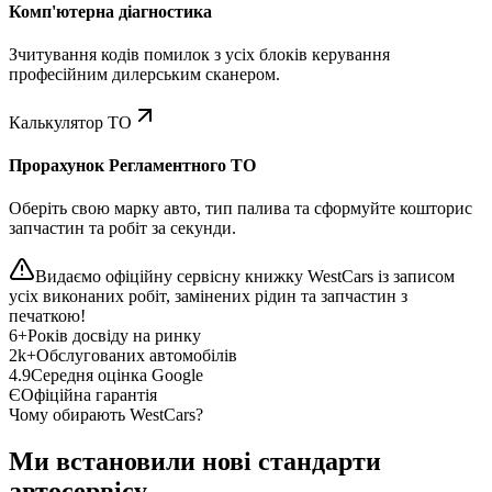
Комп'ютерна діагностика
Зчитування кодів помилок з усіх блоків керування
професійним дилерським сканером.
Калькулятор ТО
Прорахунок Регламентного ТО
Оберіть свою марку авто, тип палива та сформуйте кошторис
запчастин та робіт за секунди.
Видаємо офіційну сервісну книжку WestCars із записом
усіх виконаних робіт, замінених рідин та запчастин з
печаткою!
6+
Років досвіду на ринку
2k+
Обслугованих автомобілів
4.9
Середня оцінка Google
Є
Офіційна гарантія
Чому обирають WestCars?
Ми встановили нові стандарти
автосервісу