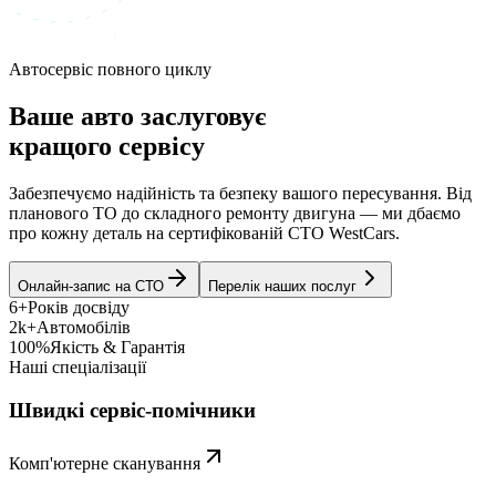
Автосервіс повного циклу
Ваше авто заслуговує
кращого сервісу
Забезпечуємо надійність та безпеку вашого пересування. Від
планового ТО до складного ремонту двигуна — ми дбаємо
про кожну деталь на сертифікованій СТО WestCars.
Онлайн-запис на СТО
Перелік наших послуг
6+
Років досвіду
2k+
Автомобілів
100%
Якість & Гарантія
Наші спеціалізації
Швидкі сервіс-помічники
Комп'ютерне сканування