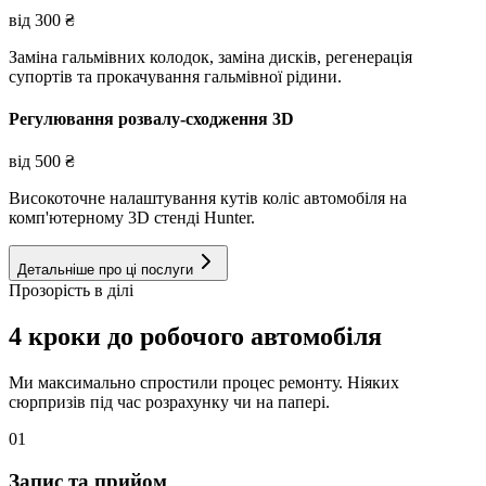
від
300
₴
Заміна гальмівних колодок, заміна дисків, регенерація
супортів та прокачування гальмівної рідини.
Регулювання розвалу-сходження 3D
від
500
₴
Високоточне налаштування кутів коліс автомобіля на
комп'ютерному 3D стенді Hunter.
Детальніше про ці послуги
Прозорість в ділі
4 кроки до робочого автомобіля
Ми максимально спростили процес ремонту. Ніяких
сюрпризів під час розрахунку чи на папері.
01
Запис та прийом