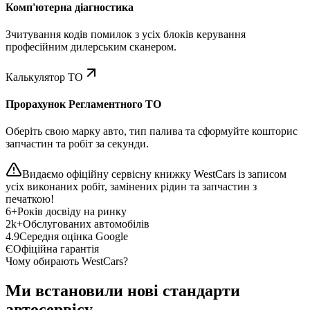
Комп'ютерна діагностика
Зчитування кодів помилок з усіх блоків керування
професійним дилерським сканером.
Калькулятор ТО
Прорахунок Регламентного ТО
Оберіть свою марку авто, тип палива та сформуйте кошторис
запчастин та робіт за секунди.
Видаємо офіційну сервісну книжку WestCars із записом
усіх виконаних робіт, замінених рідин та запчастин з
печаткою!
6+
Років досвіду на ринку
2k+
Обслугованих автомобілів
4.9
Середня оцінка Google
Є
Офіційна гарантія
Чому обирають WestCars?
Ми встановили нові стандарти
автосервісу