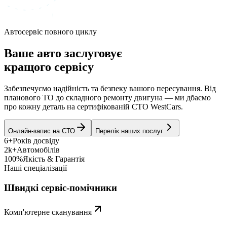
Автосервіс повного циклу
Ваше авто заслуговує
кращого сервісу
Забезпечуємо надійність та безпеку вашого пересування. Від
планового ТО до складного ремонту двигуна — ми дбаємо
про кожну деталь на сертифікованій СТО WestCars.
Онлайн-запис на СТО
Перелік наших послуг
6+
Років досвіду
2k+
Автомобілів
100%
Якість & Гарантія
Наші спеціалізації
Швидкі сервіс-помічники
Комп'ютерне сканування