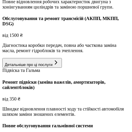
Повне відновлення робочих характеристик двигуна з
хонінгуванням циліндрів та заміною поршневої групи.
Обслуговування та ремонт трансмісій (АКПП, МКПП,
DSG)
від
1500
₴
Діагностика коробки передач, повна або часткова заміна
масла, ремонт гідроблоків та зчеплення.
Детальніше про ці послуги
Підвіска та Гальма
Ремонт підвіски (заміна важелів, амортизаторів,
сайлентблоків)
від
350
₴
Швидке відновлення плавності ходу та стійкості автомобіля
шляхом заміни зношених елементів.
Повне обслуговування гальмівної системи