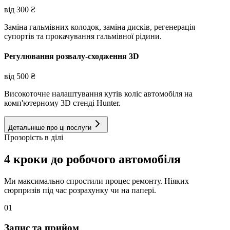
від
300
₴
Заміна гальмівних колодок, заміна дисків, регенерація
супортів та прокачування гальмівної рідини.
Регулювання розвалу-сходження 3D
від
500
₴
Високоточне налаштування кутів коліс автомобіля на
комп'ютерному 3D стенді Hunter.
Детальніше про ці послуги
Прозорість в ділі
4 кроки до робочого автомобіля
Ми максимально спростили процес ремонту. Ніяких
сюрпризів під час розрахунку чи на папері.
01
Запис та прийом