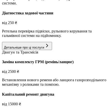
системи.
Діагностика ходової частини
від
250
₴
Ретельна перевірка підвіски, рульового керування та
гальмівної системи на підйомнику.
Детальніше про ці послуги
Двигун та Трансмісія
Заміна комплекту ГРМ (ремінь/ланцюг)
від
2500
₴
Встановлення нового ременя або ланцюга газорозподільного
механізму з роликами та помпою.
Капітальний ремонт двигуна
від
15000
₴