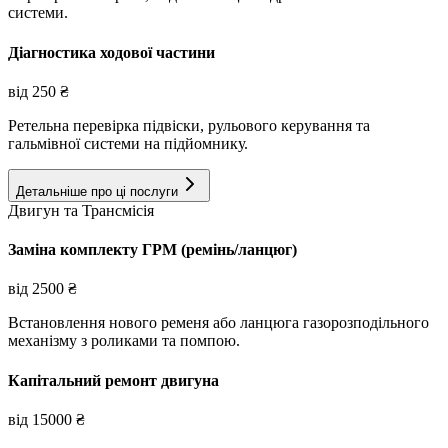
системи.
Діагностика ходової частини
від
250
₴
Ретельна перевірка підвіски, рульового керування та
гальмівної системи на підйомнику.
Детальніше про ці послуги
Двигун та Трансмісія
Заміна комплекту ГРМ (ремінь/ланцюг)
від
2500
₴
Встановлення нового ременя або ланцюга газорозподільного
механізму з роликами та помпою.
Капітальний ремонт двигуна
від
15000
₴