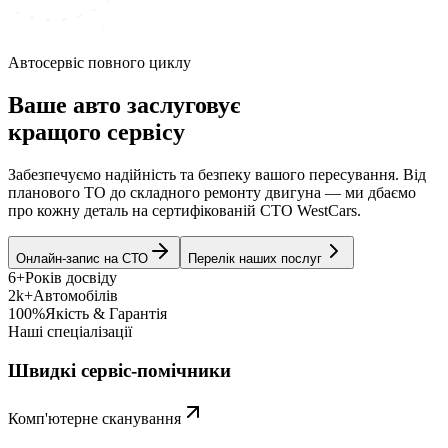
Автосервіс повного циклу
Ваше авто заслуговує
кращого сервісу
Забезпечуємо надійність та безпеку вашого пересування. Від
планового ТО до складного ремонту двигуна — ми дбаємо
про кожну деталь на сертифікованій СТО WestCars.
Онлайн-запис на СТО
Перелік наших послуг
6+
Років досвіду
2k+
Автомобілів
100%
Якість & Гарантія
Наші спеціалізації
Швидкі сервіс-помічники
Комп'ютерне сканування