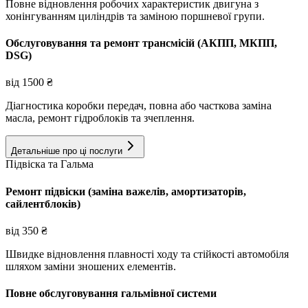
Повне відновлення робочих характеристик двигуна з
хонінгуванням циліндрів та заміною поршневої групи.
Обслуговування та ремонт трансмісій (АКПП, МКПП,
DSG)
від
1500
₴
Діагностика коробки передач, повна або часткова заміна
масла, ремонт гідроблоків та зчеплення.
Детальніше про ці послуги
Підвіска та Гальма
Ремонт підвіски (заміна важелів, амортизаторів,
сайлентблоків)
від
350
₴
Швидке відновлення плавності ходу та стійкості автомобіля
шляхом заміни зношених елементів.
Повне обслуговування гальмівної системи