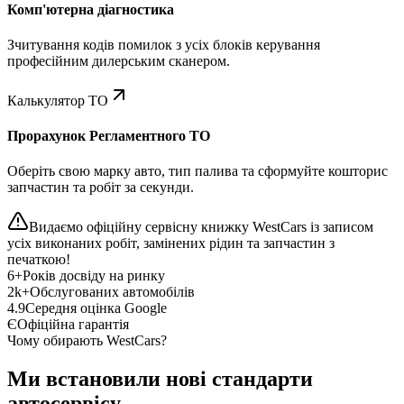
Комп'ютерна діагностика
Зчитування кодів помилок з усіх блоків керування
професійним дилерським сканером.
Калькулятор ТО
Прорахунок Регламентного ТО
Оберіть свою марку авто, тип палива та сформуйте кошторис
запчастин та робіт за секунди.
Видаємо офіційну сервісну книжку WestCars із записом
усіх виконаних робіт, замінених рідин та запчастин з
печаткою!
6+
Років досвіду на ринку
2k+
Обслугованих автомобілів
4.9
Середня оцінка Google
Є
Офіційна гарантія
Чому обирають WestCars?
Ми встановили нові стандарти
автосервісу