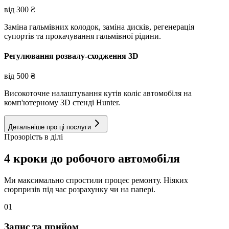
від
300
₴
Заміна гальмівних колодок, заміна дисків, регенерація
супортів та прокачування гальмівної рідини.
Регулювання розвалу-сходження 3D
від
500
₴
Високоточне налаштування кутів коліс автомобіля на
комп'ютерному 3D стенді Hunter.
Детальніше про ці послуги
Прозорість в ділі
4 кроки до робочого автомобіля
Ми максимально спростили процес ремонту. Ніяких
сюрпризів під час розрахунку чи на папері.
01
Запис та прийом