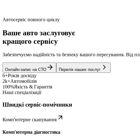
Автосервіс повного циклу
Ваше авто заслуговує
кращого сервісу
Забезпечуємо надійність та безпеку вашого пересування. Від 
Онлайн-запис на СТО
Перелік наших послуг
6+
Років досвіду
2k+
Автомобілів
100%
Якість & Гарантія
Наші спеціалізації
Швидкі сервіс-помічники
Комп'ютерне сканування
Комп'ютерна діагностика