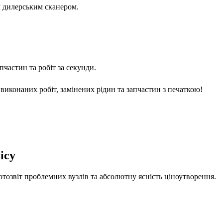
м дилерським сканером.
частин та робіт за секунди.
виконаних робіт, замінених рідин та запчастин з печаткою!
ісу
отозвіт проблемних вузлів та абсолютну ясність ціноутворення.