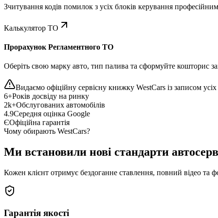
Зчитування кодів помилок з усіх блоків керування професійни
Калькулятор ТО
Прорахунок Регламентного ТО
Оберіть свою марку авто, тип палива та сформуйте кошторис зап
Видаємо офіційну сервісну книжку WestCars із записом усіх 
6+
Років досвіду на ринку
2k+
Обслугованих автомобілів
4.9
Середня оцінка Google
Є
Офіційна гарантія
Чому обирають WestCars?
Ми встановили нові стандарти автосерв
Кожен клієнт отримує бездоганне ставлення, повний відео та ф
Гарантія якості