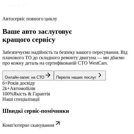
Автосервіс повного циклу
Ваше авто заслуговує
кращого сервісу
Забезпечуємо надійність та безпеку вашого пересування. Від
планового ТО до складного ремонту двигуна — ми дбаємо
про кожну деталь на сертифікованій СТО WestCars.
Онлайн-запис на СТО
Перелік наших послуг
6+
Років досвіду
2k+
Автомобілів
100%
Якість & Гарантія
Наші спеціалізації
Швидкі сервіс-помічники
Комп'ютерне сканування