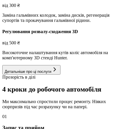
від
300
₴
Заміна гальмівних колодок, заміна дисків, регенерація
супортів та прокачування гальмівної рідини.
Регулювання розвалу-сходження 3D
від
500
₴
Високоточне налаштування кутів коліс автомобіля на
комп'ютерному 3D стенді Hunter.
Детальніше про ці послуги
Прозорість в ділі
4 кроки до робочого автомобіля
Ми максимально спростили процес ремонту. Ніяких
сюрпризів під час розрахунку чи на папері.
01
Запис та прийом