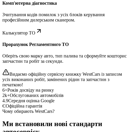
Комп'ютерна діагностика
Зчитування кодів помилок з усіх блоків керування
професійним дилерським сканером.
Калькулятор ТО
Прорахунок Регламентного ТО
Оберіть свою марку авто, тип палива та сформуйте кошторис
запчастин та робіт за секунди.
Видаємо офіційну сервісну книжку WestCars із записом
усіх виконаних робіт, замінених рідин та запчастин з
печаткою!
6+
Років досвіду на ринку
2k+
Обслугованих автомобілів
4.9
Середня оцінка Google
Є
Офіційна гарантія
Чому обирають WestCars?
Ми встановили нові стандарти
автосервісу