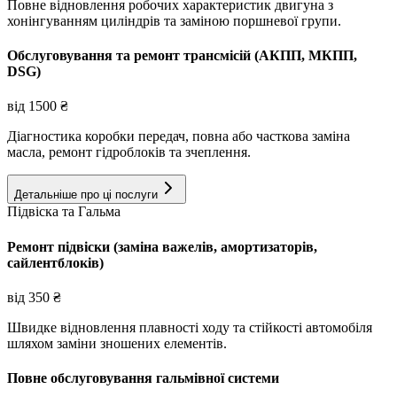
Повне відновлення робочих характеристик двигуна з
хонінгуванням циліндрів та заміною поршневої групи.
Обслуговування та ремонт трансмісій (АКПП, МКПП,
DSG)
від
1500
₴
Діагностика коробки передач, повна або часткова заміна
масла, ремонт гідроблоків та зчеплення.
Детальніше про ці послуги
Підвіска та Гальма
Ремонт підвіски (заміна важелів, амортизаторів,
сайлентблоків)
від
350
₴
Швидке відновлення плавності ходу та стійкості автомобіля
шляхом заміни зношених елементів.
Повне обслуговування гальмівної системи