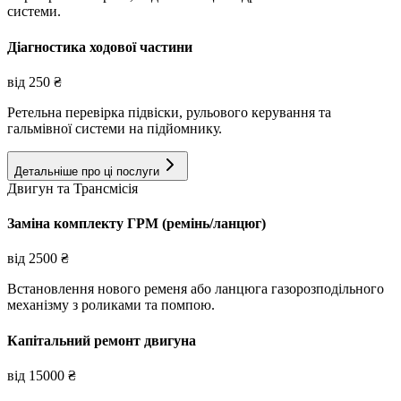
системи.
Діагностика ходової частини
від
250
₴
Ретельна перевірка підвіски, рульового керування та
гальмівної системи на підйомнику.
Детальніше про ці послуги
Двигун та Трансмісія
Заміна комплекту ГРМ (ремінь/ланцюг)
від
2500
₴
Встановлення нового ременя або ланцюга газорозподільного
механізму з роликами та помпою.
Капітальний ремонт двигуна
від
15000
₴