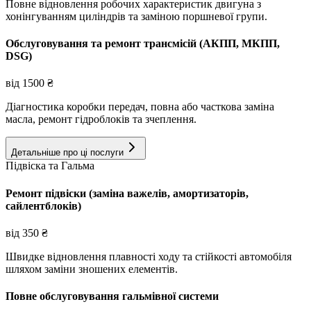
Повне відновлення робочих характеристик двигуна з
хонінгуванням циліндрів та заміною поршневої групи.
Обслуговування та ремонт трансмісій (АКПП, МКПП,
DSG)
від
1500
₴
Діагностика коробки передач, повна або часткова заміна
масла, ремонт гідроблоків та зчеплення.
Детальніше про ці послуги
Підвіска та Гальма
Ремонт підвіски (заміна важелів, амортизаторів,
сайлентблоків)
від
350
₴
Швидке відновлення плавності ходу та стійкості автомобіля
шляхом заміни зношених елементів.
Повне обслуговування гальмівної системи