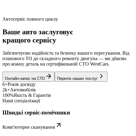
Автосервіс повного циклу
Ваше авто заслуговує
кращого сервісу
Забезпечуємо надійність та безпеку вашого пересування. Від
планового ТО до складного ремонту двигуна — ми дбаємо
про кожну деталь на сертифікованій СТО WestCars.
Онлайн-запис на СТО
Перелік наших послуг
6+
Років досвіду
2k+
Автомобілів
100%
Якість & Гарантія
Наші спеціалізації
Швидкі сервіс-помічники
Комп'ютерне сканування