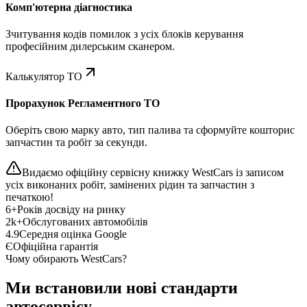
Комп'ютерна діагностика
Зчитування кодів помилок з усіх блоків керування
професійним дилерським сканером.
Калькулятор ТО
Прорахунок Регламентного ТО
Оберіть свою марку авто, тип палива та сформуйте кошторис
запчастин та робіт за секунди.
Видаємо офіційну сервісну книжку WestCars із записом
усіх виконаних робіт, замінених рідин та запчастин з
печаткою!
6+
Років досвіду на ринку
2k+
Обслугованих автомобілів
4.9
Середня оцінка Google
Є
Офіційна гарантія
Чому обирають WestCars?
Ми встановили нові стандарти
автосервісу