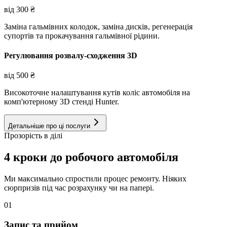
від
300
₴
Заміна гальмівних колодок, заміна дисків, регенерація
супортів та прокачування гальмівної рідини.
Регулювання розвалу-сходження 3D
від
500
₴
Високоточне налаштування кутів коліс автомобіля на
комп'ютерному 3D стенді Hunter.
Детальніше про ці послуги
Прозорість в ділі
4 кроки до робочого автомобіля
Ми максимально спростили процес ремонту. Ніяких
сюрпризів під час розрахунку чи на папері.
01
Запис та прийом