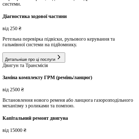
системи.
Діагностика ходової частини
від
250
₴
Ретельна перевірка підвіски, рульового керування та
гальмівної системи на підйомнику.
Детальніше про ці послуги
Двигун та Трансмісія
Заміна комплекту ГРМ (ремінь/ланцюг)
від
2500
₴
Встановлення нового ременя або ланцюга газорозподільного
механізму з роликами та помпою.
Капітальний ремонт двигуна
від
15000
₴