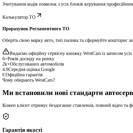
Зчитування кодів помилок з усіх блоків керування професійни
Калькулятор ТО
Прорахунок Регламентного ТО
Оберіть свою марку авто, тип палива та сформуйте кошторис зап
Видаємо офіційну сервісну книжку WestCars із записом усіх 
6+
Років досвіду на ринку
2k+
Обслугованих автомобілів
4.9
Середня оцінка Google
Є
Офіційна гарантія
Чому обирають WestCars?
Ми встановили нові стандарти автосерв
Кожен клієнт отримує бездоганне ставлення, повний відео та ф
Гарантія якості