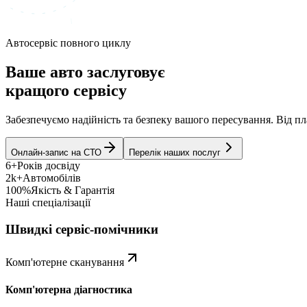
Автосервіс повного циклу
Ваше авто заслуговує
кращого сервісу
Забезпечуємо надійність та безпеку вашого пересування. Від 
Онлайн-запис на СТО
Перелік наших послуг
6+
Років досвіду
2k+
Автомобілів
100%
Якість & Гарантія
Наші спеціалізації
Швидкі сервіс-помічники
Комп'ютерне сканування
Комп'ютерна діагностика