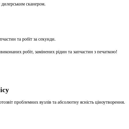
м дилерським сканером.
частин та робіт за секунди.
виконаних робіт, замінених рідин та запчастин з печаткою!
ісу
отозвіт проблемних вузлів та абсолютну ясність ціноутворення.