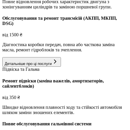
Повне відновлення робочих характеристик двигуна з
хонінгуванням циліндрів та заміною поршневої групи.
Обслуговування та ремонт трансмісій (АКПП, МКПП,
DSG)
від
1500
₴
Діагностика коробки передач, повна або часткова заміна
масла, ремонт гідроблоків та зчеплення.
Детальніше про ці послуги
Підвіска та Гальма
Ремонт підвіски (заміна важелів, амортизаторів,
сайлентблоків)
від
350
₴
Швидке відновлення плавності ходу та стійкості автомобіля
шляхом заміни зношених елементів.
Повне обслуговування гальмівної системи