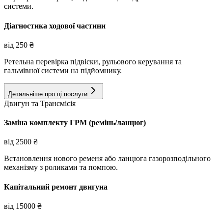
системи.
Діагностика ходової частини
від
250
₴
Ретельна перевірка підвіски, рульового керування та
гальмівної системи на підйомнику.
Детальніше про ці послуги
Двигун та Трансмісія
Заміна комплекту ГРМ (ремінь/ланцюг)
від
2500
₴
Встановлення нового ременя або ланцюга газорозподільного
механізму з роликами та помпою.
Капітальний ремонт двигуна
від
15000
₴