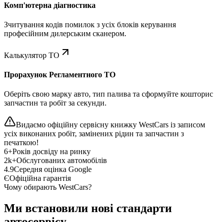
Комп'ютерна діагностика
Зчитування кодів помилок з усіх блоків керування
професійним дилерським сканером.
Калькулятор ТО
Прорахунок Регламентного ТО
Оберіть свою марку авто, тип палива та сформуйте кошторис
запчастин та робіт за секунди.
Видаємо офіційну сервісну книжку WestCars із записом
усіх виконаних робіт, замінених рідин та запчастин з
печаткою!
6+
Років досвіду на ринку
2k+
Обслугованих автомобілів
4.9
Середня оцінка Google
Є
Офіційна гарантія
Чому обирають WestCars?
Ми встановили нові стандарти
автосервісу