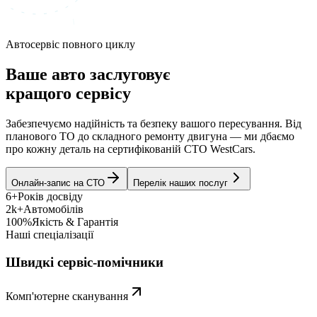
Автосервіс повного циклу
Ваше авто заслуговує
кращого сервісу
Забезпечуємо надійність та безпеку вашого пересування. Від
планового ТО до складного ремонту двигуна — ми дбаємо
про кожну деталь на сертифікованій СТО WestCars.
Онлайн-запис на СТО
Перелік наших послуг
6+
Років досвіду
2k+
Автомобілів
100%
Якість & Гарантія
Наші спеціалізації
Швидкі сервіс-помічники
Комп'ютерне сканування