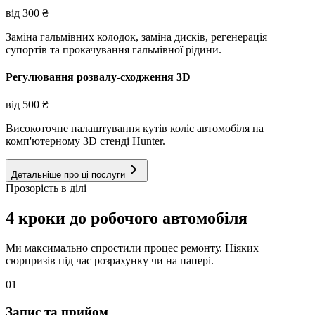
від
300
₴
Заміна гальмівних колодок, заміна дисків, регенерація
супортів та прокачування гальмівної рідини.
Регулювання розвалу-сходження 3D
від
500
₴
Високоточне налаштування кутів коліс автомобіля на
комп'ютерному 3D стенді Hunter.
Детальніше про ці послуги
Прозорість в ділі
4 кроки до робочого автомобіля
Ми максимально спростили процес ремонту. Ніяких
сюрпризів під час розрахунку чи на папері.
01
Запис та прийом