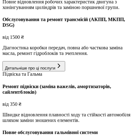
Повне відновлення робочих характеристик двигуна з
хонінгуванням циліндрів та заміною поршневої групи.
Обслуговування та ремонт трансмісій (АКПП, МКПП,
DSG)
від
1500
₴
Діагностика коробки передач, повна або часткова заміна
масла, ремонт гідроблоків та зчеплення.
Детальніше про ці послуги
Підвіска та Гальма
Ремонт підвіски (заміна важелів, амортизаторів,
сайлентблоків)
від
350
₴
Швидке відновлення плавності ходу та стійкості автомобіля
шляхом заміни зношених елементів.
Повне обслуговування гальмівної системи