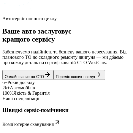
Автосервіс повного циклу
Ваше авто заслуговує
кращого сервісу
Забезпечуємо надійність та безпеку вашого пересування. Від
планового ТО до складного ремонту двигуна — ми дбаємо
про кожну деталь на сертифікованій СТО WestCars.
Онлайн-запис на СТО
Перелік наших послуг
6+
Років досвіду
2k+
Автомобілів
100%
Якість & Гарантія
Наші спеціалізації
Швидкі сервіс-помічники
Комп'ютерне сканування