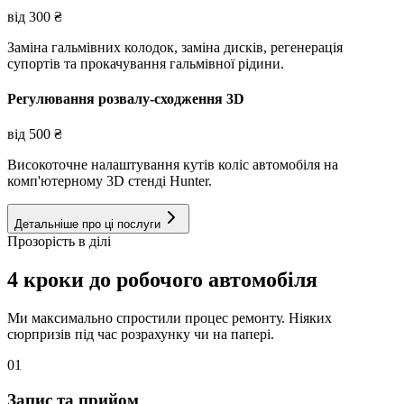
від
300
₴
Заміна гальмівних колодок, заміна дисків, регенерація
супортів та прокачування гальмівної рідини.
Регулювання розвалу-сходження 3D
від
500
₴
Високоточне налаштування кутів коліс автомобіля на
комп'ютерному 3D стенді Hunter.
Детальніше про ці послуги
Прозорість в ділі
4 кроки до робочого автомобіля
Ми максимально спростили процес ремонту. Ніяких
сюрпризів під час розрахунку чи на папері.
01
Запис та прийом