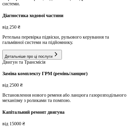
системи.
Діагностика ходової частини
від
250
₴
Ретельна перевірка підвіски, рульового керування та
гальмівної системи на підйомнику.
Детальніше про ці послуги
Двигун та Трансмісія
Заміна комплекту ГРМ (ремінь/ланцюг)
від
2500
₴
Встановлення нового ременя або ланцюга газорозподільного
механізму з роликами та помпою.
Капітальний ремонт двигуна
від
15000
₴