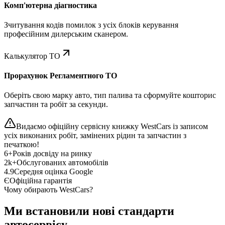
Комп'ютерна діагностика
Зчитування кодів помилок з усіх блоків керування
професійним дилерським сканером.
Калькулятор ТО
Прорахунок Регламентного ТО
Оберіть свою марку авто, тип палива та сформуйте кошторис
запчастин та робіт за секунди.
Видаємо офіційну сервісну книжку WestCars із записом
усіх виконаних робіт, замінених рідин та запчастин з
печаткою!
6+
Років досвіду на ринку
2k+
Обслугованих автомобілів
4.9
Середня оцінка Google
Є
Офіційна гарантія
Чому обирають WestCars?
Ми встановили нові стандарти
автосервісу