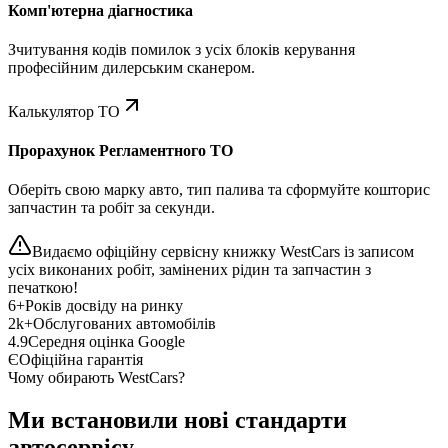
Комп'ютерна діагностика
Зчитування кодів помилок з усіх блоків керування
професійним дилерським сканером.
Калькулятор ТО
Прорахунок Регламентного ТО
Оберіть свою марку авто, тип палива та сформуйте кошторис
запчастин та робіт за секунди.
Видаємо офіційну сервісну книжку WestCars із записом
усіх виконаних робіт, замінених рідин та запчастин з
печаткою!
6+
Років досвіду на ринку
2k+
Обслугованих автомобілів
4.9
Середня оцінка Google
Є
Офіційна гарантія
Чому обирають WestCars?
Ми встановили нові стандарти
автосервісу