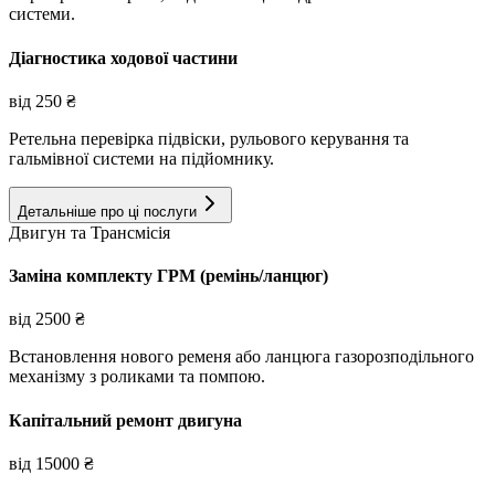
системи.
Діагностика ходової частини
від
250
₴
Ретельна перевірка підвіски, рульового керування та
гальмівної системи на підйомнику.
Детальніше про ці послуги
Двигун та Трансмісія
Заміна комплекту ГРМ (ремінь/ланцюг)
від
2500
₴
Встановлення нового ременя або ланцюга газорозподільного
механізму з роликами та помпою.
Капітальний ремонт двигуна
від
15000
₴