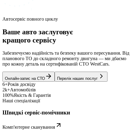
Автосервіс повного циклу
Ваше авто заслуговує
кращого сервісу
Забезпечуємо надійність та безпеку вашого пересування. Від
планового ТО до складного ремонту двигуна — ми дбаємо
про кожну деталь на сертифікованій СТО WestCars.
Онлайн-запис на СТО
Перелік наших послуг
6+
Років досвіду
2k+
Автомобілів
100%
Якість & Гарантія
Наші спеціалізації
Швидкі сервіс-помічники
Комп'ютерне сканування