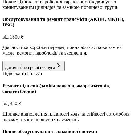
Повне відновлення робочих характеристик двигуна з
хонінгуванням циліндрів та заміною поршневої групи.
Обслуговування та ремонт трансмісій (АКПП, МКПП,
DSG)
від
1500
₴
Діагностика коробки передач, повна або часткова заміна
масла, ремонт гідроблоків та зчеплення.
Детальніше про ці послуги
Підвіска та Гальма
Ремонт підвіски (заміна важелів, амортизаторів,
сайлентблоків)
від
350
₴
Швидке відновлення плавності ходу та стійкості автомобіля
шляхом заміни зношених елементів.
Повне обслуговування гальмівної системи