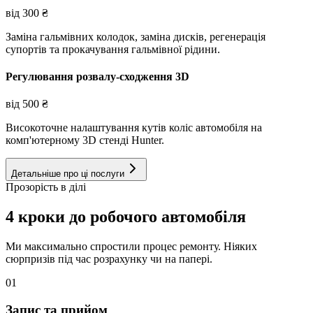
від
300
₴
Заміна гальмівних колодок, заміна дисків, регенерація
супортів та прокачування гальмівної рідини.
Регулювання розвалу-сходження 3D
від
500
₴
Високоточне налаштування кутів коліс автомобіля на
комп'ютерному 3D стенді Hunter.
Детальніше про ці послуги
Прозорість в ділі
4 кроки до робочого автомобіля
Ми максимально спростили процес ремонту. Ніяких
сюрпризів під час розрахунку чи на папері.
01
Запис та прийом