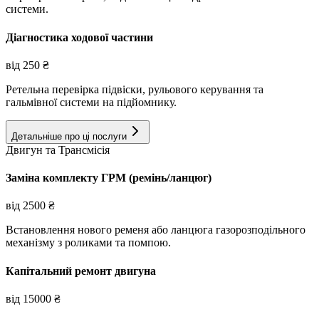
системи.
Діагностика ходової частини
від
250
₴
Ретельна перевірка підвіски, рульового керування та
гальмівної системи на підйомнику.
Детальніше про ці послуги
Двигун та Трансмісія
Заміна комплекту ГРМ (ремінь/ланцюг)
від
2500
₴
Встановлення нового ременя або ланцюга газорозподільного
механізму з роликами та помпою.
Капітальний ремонт двигуна
від
15000
₴