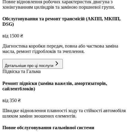
Повне відновлення робочих характеристик двигуна з
хонінгуванням циліндрів та заміною поршневої групи.
Обслуговування та ремонт трансмісій (АКПП, МКПП,
DSG)
від
1500
₴
Діагностика коробки передач, повна або часткова заміна
масла, ремонт гідроблоків та зчеплення.
Детальніше про ці послуги
Підвіска та Гальма
Ремонт підвіски (заміна важелів, амортизаторів,
сайлентблоків)
від
350
₴
Швидке відновлення плавності ходу та стійкості автомобіля
шляхом заміни зношених елементів.
Повне обслуговування гальмівної системи