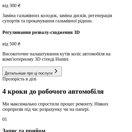
від
300
₴
Заміна гальмівних колодок, заміна дисків, регенерація
супортів та прокачування гальмівної рідини.
Регулювання розвалу-сходження 3D
від
500
₴
Високоточне налаштування кутів коліс автомобіля на
комп'ютерному 3D стенді Hunter.
Детальніше про ці послуги
Прозорість в ділі
4 кроки до робочого автомобіля
Ми максимально спростили процес ремонту. Ніяких
сюрпризів під час розрахунку чи на папері.
01
Запис та прийом