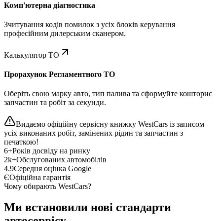
Комп'ютерна діагностика
Зчитування кодів помилок з усіх блоків керування
професійним дилерським сканером.
Калькулятор ТО
Прорахунок Регламентного ТО
Оберіть свою марку авто, тип палива та сформуйте кошторис
запчастин та робіт за секунди.
Видаємо офіційну сервісну книжку WestCars із записом
усіх виконаних робіт, замінених рідин та запчастин з
печаткою!
6+
Років досвіду на ринку
2k+
Обслугованих автомобілів
4.9
Середня оцінка Google
Є
Офіційна гарантія
Чому обирають WestCars?
Ми встановили нові стандарти
автосервісу