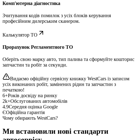
Комп'ютерна діагностика
Зчитування кодів помилок з усіх блоків керування
професійним дилерським сканером.
Калькулятор ТО
Прорахунок Регламентного ТО
Оберіть свою марку авто, тип палива та сформуйте кошторис
запчастин та робіт за секунди.
Видаємо офіційну сервісну книжку WestCars із записом
усіх виконаних робіт, замінених рідин та запчастин з
печаткою!
6+
Років досвіду на ринку
2k+
Обслугованих автомобілів
4.9
Середня оцінка Google
Є
Офіційна гарантія
Чому обирають WestCars?
Ми встановили нові стандарти
автосервісу