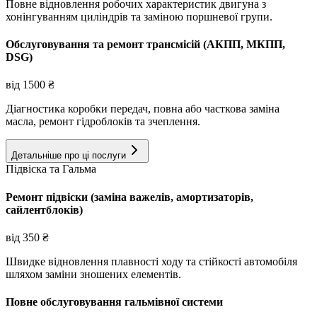
Повне відновлення робочих характеристик двигуна з
хонінгуванням циліндрів та заміною поршневої групи.
Обслуговування та ремонт трансмісій (АКПП, МКПП,
DSG)
від
1500
₴
Діагностика коробки передач, повна або часткова заміна
масла, ремонт гідроблоків та зчеплення.
Детальніше про ці послуги
Підвіска та Гальма
Ремонт підвіски (заміна важелів, амортизаторів,
сайлентблоків)
від
350
₴
Швидке відновлення плавності ходу та стійкості автомобіля
шляхом заміни зношених елементів.
Повне обслуговування гальмівної системи