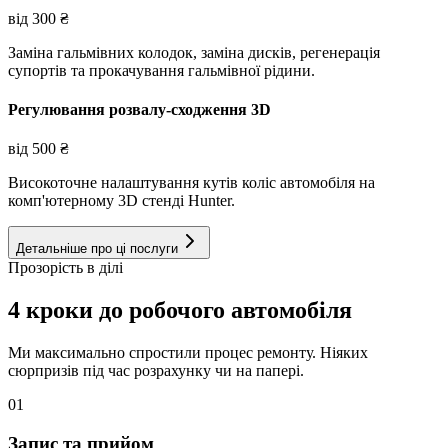
від
300
₴
Заміна гальмівних колодок, заміна дисків, регенерація
супортів та прокачування гальмівної рідини.
Регулювання розвалу-сходження 3D
від
500
₴
Високоточне налаштування кутів коліс автомобіля на
комп'ютерному 3D стенді Hunter.
Детальніше про ці послуги
Прозорість в ділі
4 кроки до робочого автомобіля
Ми максимально спростили процес ремонту. Ніяких
сюрпризів під час розрахунку чи на папері.
01
Запис та прийом