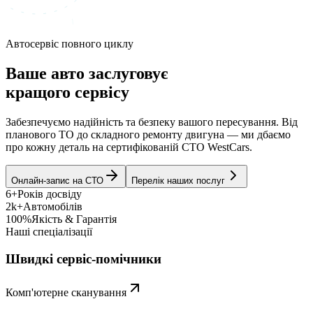
Автосервіс повного циклу
Ваше авто заслуговує
кращого сервісу
Забезпечуємо надійність та безпеку вашого пересування. Від
планового ТО до складного ремонту двигуна — ми дбаємо
про кожну деталь на сертифікованій СТО WestCars.
Онлайн-запис на СТО
Перелік наших послуг
6+
Років досвіду
2k+
Автомобілів
100%
Якість & Гарантія
Наші спеціалізації
Швидкі сервіс-помічники
Комп'ютерне сканування