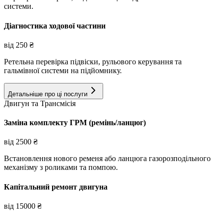
системи.
Діагностика ходової частини
від
250
₴
Ретельна перевірка підвіски, рульового керування та
гальмівної системи на підйомнику.
Детальніше про ці послуги
Двигун та Трансмісія
Заміна комплекту ГРМ (ремінь/ланцюг)
від
2500
₴
Встановлення нового ременя або ланцюга газорозподільного
механізму з роликами та помпою.
Капітальний ремонт двигуна
від
15000
₴