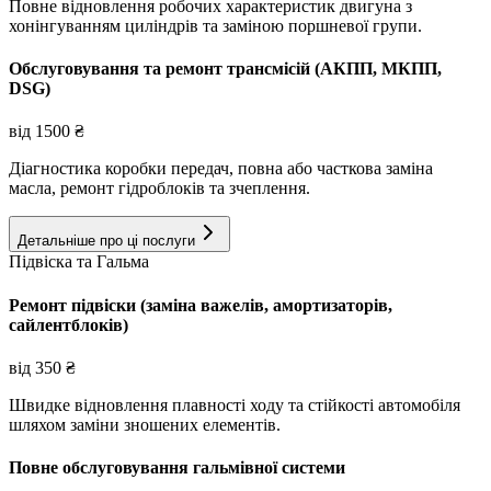
Повне відновлення робочих характеристик двигуна з
хонінгуванням циліндрів та заміною поршневої групи.
Обслуговування та ремонт трансмісій (АКПП, МКПП,
DSG)
від
1500
₴
Діагностика коробки передач, повна або часткова заміна
масла, ремонт гідроблоків та зчеплення.
Детальніше про ці послуги
Підвіска та Гальма
Ремонт підвіски (заміна важелів, амортизаторів,
сайлентблоків)
від
350
₴
Швидке відновлення плавності ходу та стійкості автомобіля
шляхом заміни зношених елементів.
Повне обслуговування гальмівної системи