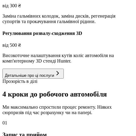
від
300
₴
Заміна гальмівних колодок, заміна дисків, регенерація
супортів та прокачування гальмівної рідини.
Регулювання розвалу-сходження 3D
від
500
₴
Високоточне налаштування кутів коліс автомобіля на
комп'ютерному 3D стенді Hunter.
Детальніше про ці послуги
Прозорість в ділі
4 кроки до робочого автомобіля
Ми максимально спростили процес ремонту. Ніяких
сюрпризів під час розрахунку чи на папері.
01
Запис та прийом