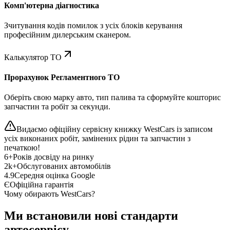
Комп'ютерна діагностика
Зчитування кодів помилок з усіх блоків керування
професійним дилерським сканером.
Калькулятор ТО
Прорахунок Регламентного ТО
Оберіть свою марку авто, тип палива та сформуйте кошторис
запчастин та робіт за секунди.
Видаємо офіційну сервісну книжку WestCars із записом
усіх виконаних робіт, замінених рідин та запчастин з
печаткою!
6+
Років досвіду на ринку
2k+
Обслугованих автомобілів
4.9
Середня оцінка Google
Є
Офіційна гарантія
Чому обирають WestCars?
Ми встановили нові стандарти
автосервісу