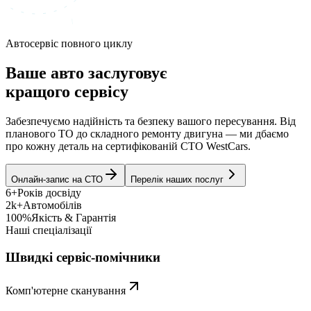
Автосервіс повного циклу
Ваше авто заслуговує
кращого сервісу
Забезпечуємо надійність та безпеку вашого пересування. Від
планового ТО до складного ремонту двигуна — ми дбаємо
про кожну деталь на сертифікованій СТО WestCars.
Онлайн-запис на СТО
Перелік наших послуг
6+
Років досвіду
2k+
Автомобілів
100%
Якість & Гарантія
Наші спеціалізації
Швидкі сервіс-помічники
Комп'ютерне сканування