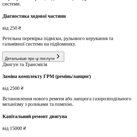
системи.
Діагностика ходової частини
від
250
₴
Ретельна перевірка підвіски, рульового керування та
гальмівної системи на підйомнику.
Детальніше про ці послуги
Двигун та Трансмісія
Заміна комплекту ГРМ (ремінь/ланцюг)
від
2500
₴
Встановлення нового ременя або ланцюга газорозподільного
механізму з роликами та помпою.
Капітальний ремонт двигуна
від
15000
₴