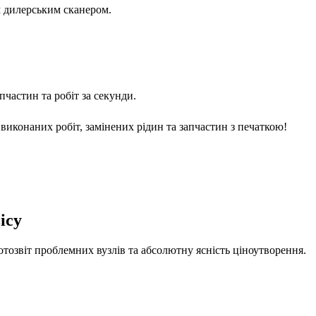
м дилерським сканером.
частин та робіт за секунди.
виконаних робіт, замінених рідин та запчастин з печаткою!
ісу
отозвіт проблемних вузлів та абсолютну ясність ціноутворення.