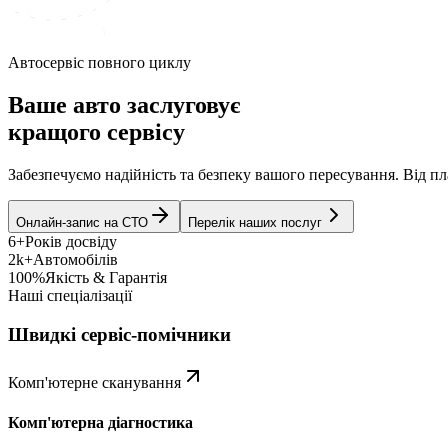
Автосервіс повного циклу
Ваше авто заслуговує
кращого сервісу
Забезпечуємо надійність та безпеку вашого пересування. Від 
Онлайн-запис на СТО
Перелік наших послуг
6+
Років досвіду
2k+
Автомобілів
100%
Якість & Гарантія
Наші спеціалізації
Швидкі сервіс-помічники
Комп'ютерне сканування
Комп'ютерна діагностика