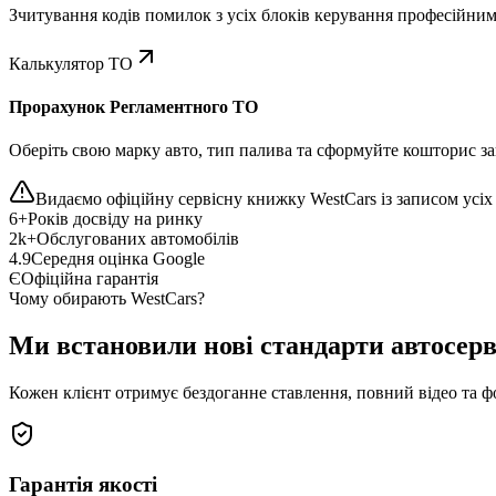
Зчитування кодів помилок з усіх блоків керування професійни
Калькулятор ТО
Прорахунок Регламентного ТО
Оберіть свою марку авто, тип палива та сформуйте кошторис зап
Видаємо офіційну сервісну книжку WestCars із записом усіх 
6+
Років досвіду на ринку
2k+
Обслугованих автомобілів
4.9
Середня оцінка Google
Є
Офіційна гарантія
Чому обирають WestCars?
Ми встановили нові стандарти автосерв
Кожен клієнт отримує бездоганне ставлення, повний відео та ф
Гарантія якості