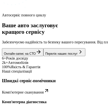
Автосервіс повного циклу
Ваше авто заслуговує
кращого сервісу
Забезпечуємо надійність та безпеку вашого пересування. Від 
Онлайн-запис на СТО
Перелік наших послуг
6+
Років досвіду
2k+
Автомобілів
100%
Якість & Гарантія
Наші спеціалізації
Швидкі сервіс-помічники
Комп'ютерне сканування
Комп'ютерна діагностика