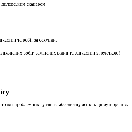
м дилерським сканером.
частин та робіт за секунди.
виконаних робіт, замінених рідин та запчастин з печаткою!
ісу
отозвіт проблемних вузлів та абсолютну ясність ціноутворення.