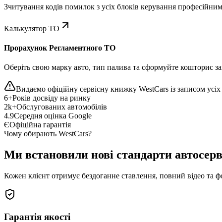
Зчитування кодів помилок з усіх блоків керування професійни
Калькулятор ТО
Прорахунок Регламентного ТО
Оберіть свою марку авто, тип палива та сформуйте кошторис зап
Видаємо офіційну сервісну книжку WestCars із записом усіх 
6+
Років досвіду на ринку
2k+
Обслугованих автомобілів
4.9
Середня оцінка Google
Є
Офіційна гарантія
Чому обирають WestCars?
Ми встановили нові стандарти автосерв
Кожен клієнт отримує бездоганне ставлення, повний відео та ф
Гарантія якості