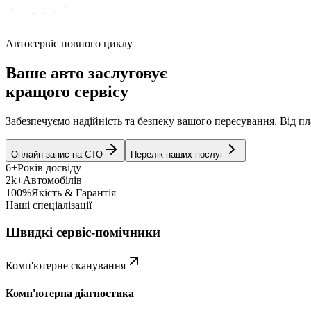
Автосервіс повного циклу
Ваше авто заслуговує
кращого сервісу
Забезпечуємо надійність та безпеку вашого пересування. Від 
Онлайн-запис на СТО
Перелік наших послуг
6+
Років досвіду
2k+
Автомобілів
100%
Якість & Гарантія
Наші спеціалізації
Швидкі сервіс-помічники
Комп'ютерне сканування
Комп'ютерна діагностика