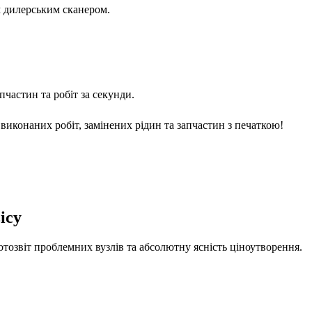
м дилерським сканером.
частин та робіт за секунди.
виконаних робіт, замінених рідин та запчастин з печаткою!
ісу
отозвіт проблемних вузлів та абсолютну ясність ціноутворення.