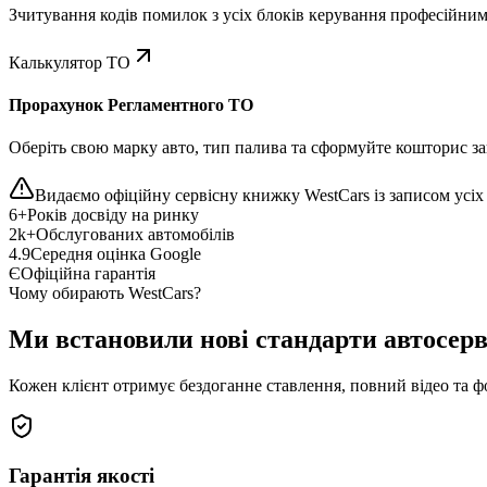
Зчитування кодів помилок з усіх блоків керування професійни
Калькулятор ТО
Прорахунок Регламентного ТО
Оберіть свою марку авто, тип палива та сформуйте кошторис зап
Видаємо офіційну сервісну книжку WestCars із записом усіх 
6+
Років досвіду на ринку
2k+
Обслугованих автомобілів
4.9
Середня оцінка Google
Є
Офіційна гарантія
Чому обирають WestCars?
Ми встановили нові стандарти автосерв
Кожен клієнт отримує бездоганне ставлення, повний відео та ф
Гарантія якості