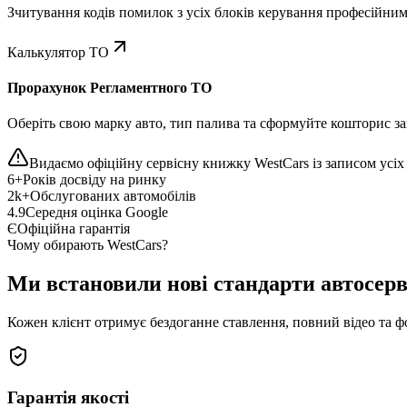
Зчитування кодів помилок з усіх блоків керування професійни
Калькулятор ТО
Прорахунок Регламентного ТО
Оберіть свою марку авто, тип палива та сформуйте кошторис зап
Видаємо офіційну сервісну книжку WestCars із записом усіх 
6+
Років досвіду на ринку
2k+
Обслугованих автомобілів
4.9
Середня оцінка Google
Є
Офіційна гарантія
Чому обирають WestCars?
Ми встановили нові стандарти автосерв
Кожен клієнт отримує бездоганне ставлення, повний відео та ф
Гарантія якості