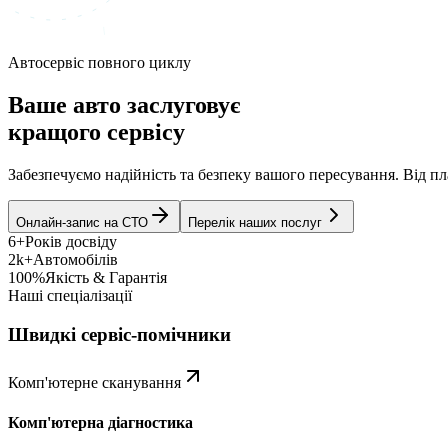
Автосервіс повного циклу
Ваше авто заслуговує
кращого сервісу
Забезпечуємо надійність та безпеку вашого пересування. Від 
Онлайн-запис на СТО
Перелік наших послуг
6+
Років досвіду
2k+
Автомобілів
100%
Якість & Гарантія
Наші спеціалізації
Швидкі сервіс-помічники
Комп'ютерне сканування
Комп'ютерна діагностика