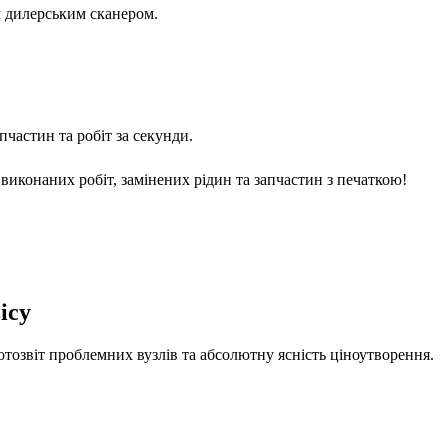
м дилерським сканером.
частин та робіт за секунди.
виконаних робіт, замінених рідин та запчастин з печаткою!
ісу
отозвіт проблемних вузлів та абсолютну ясність ціноутворення.